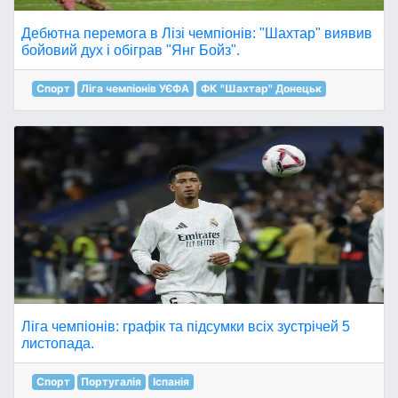
Дебютна перемога в Лізі чемпіонів: "Шахтар" виявив
бойовий дух і обіграв "Янг Бойз".
Спорт
Ліга чемпіонів УЄФА
ФК "Шахтар" Донецьк
Ліга чемпіонів: графік та підсумки всіх зустрічей 5
листопада.
Спорт
Португалія
Іспанія