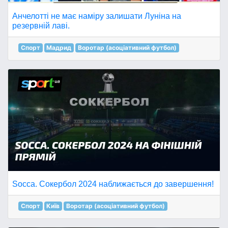
Анчелотті не має наміру залишати Луніна на
резервній лаві.
Спорт
Мадрид
Воротар (асоціативний футбол)
Socca. Сокербол 2024 наближається до завершення!
Спорт
Київ
Воротар (асоціативний футбол)