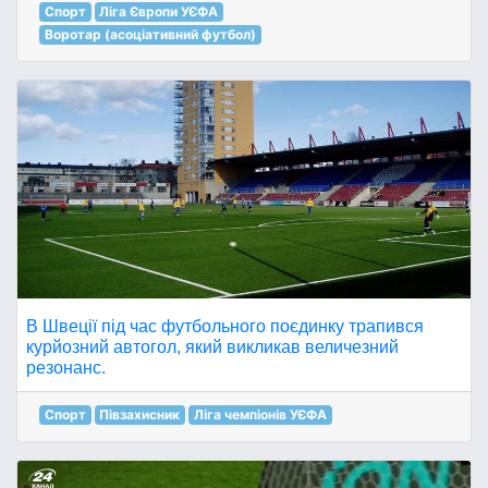
Спорт
Ліга Європи УЄФА
Воротар (асоціативний футбол)
В Швеції під час футбольного поєдинку трапився
курйозний автогол, який викликав величезний
резонанс.
Спорт
Півзахисник
Ліга чемпіонів УЄФА