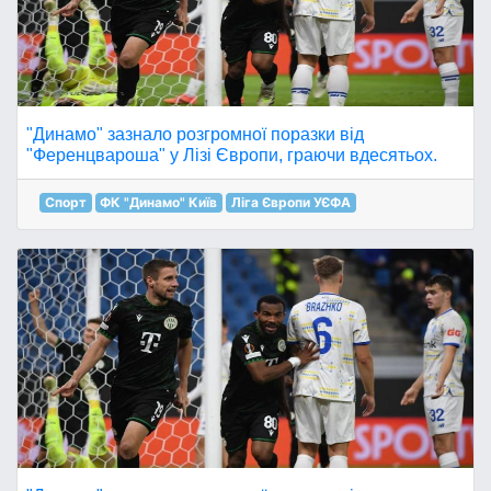
"Динамо" зазнало розгромної поразки від
"Ференцвароша" у Лізі Європи, граючи вдесятьох.
Спорт
ФК "Динамо" Київ
Ліга Європи УЄФА