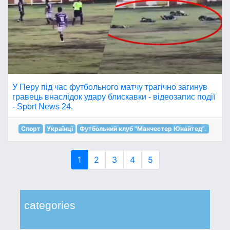
У Перу під час футбольного матчу трагічно загинув
гравець внаслідок удару блискавки - відеозапис події
- Sport News 24.
Спорт
Українці
Футбольний клуб "Манчестер Юнайтед".
1
2
3
4
5
categories