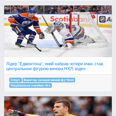
Лідер "Едмонтона", який набрав чотири очки, став
центральною фігурою вечора НХЛ: відео
Спорт
Воротар (асоціативний футбол)
Національна хокейна ліга