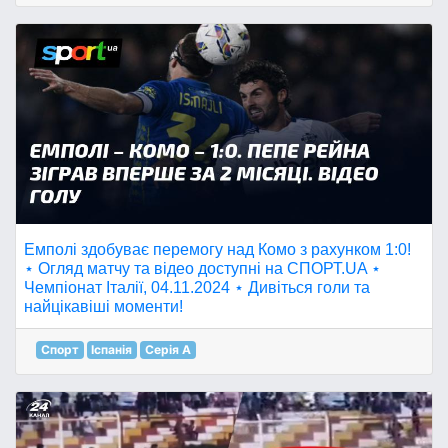
Емполі здобуває перемогу над Комо з рахунком 1:0!
⋆ Огляд матчу та відео доступні на СПОРТ.UA ⋆
Чемпіонат Італії, 04.11.2024 ⋆ Дивіться голи та
найцікавіші моменти!
Спорт
Іспанія
Серія A