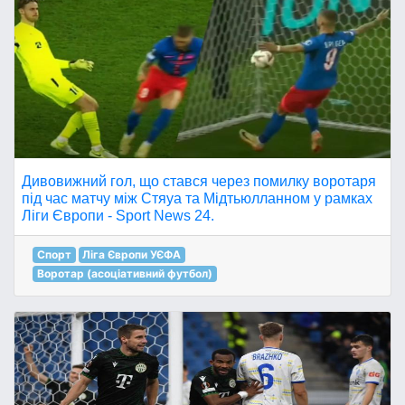
Дивовижний гол, що стався через помилку воротаря
під час матчу між Стяуа та Мідтьюлланном у рамках
Ліги Європи - Sport News 24.
Спорт
Ліга Європи УЄФА
Воротар (асоціативний футбол)