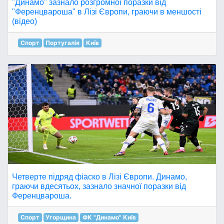
"Динамо" зазнало розгромної поразки від
"Ференцвароша" в Лізі Європи, граючи в меншості
(відео)
Спорт
Португалія
Київ
Четверте підряд фіаско в Лізі Європи. Динамо,
граючи вдесятьох, зазнало значної поразки від
Ференцвароша.
Спорт
Угорщина
ФК "Динамо" Київ