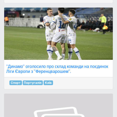
"Динамо" оголосило про склад команди на поєдинок
Ліги Європи з "Ференцварошем".
Спорт
Португалія
Київ