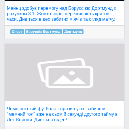
Майнц здобув перемогу над Боруссією Дортмунд з
рахунком 3:1. Жовто-чорні переживають кризові
часи. Дивіться відео забитих м'ячів та огляд матчу.
Спорт
Боруссія Дортмунд
Дортмунд
Чемпіонський футболіст вразив усіх, забивши
"мемний гол" вже на сьомій секунді другого тайму в
Лізі Європи. Дивіться відео!