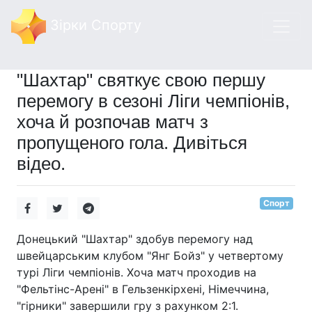
Зірки Спорту
"Шахтар" святкує свою першу
перемогу в сезоні Ліги чемпіонів,
хоча й розпочав матч з
пропущеного гола. Дивіться
відео.
Спорт
Донецький "Шахтар" здобув перемогу над
швейцарським клубом "Янг Бойз" у четвертому
турі Ліги чемпіонів. Хоча матч проходив на
"Фельтінс-Арені" в Гельзенкірхені, Німеччина,
"гірники" завершили гру з рахунком 2:1.