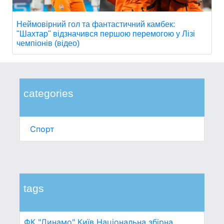
Неймовірний гол та фантастичний камбек:
"Шахтар" відзначився першою перемогою у Лізі
чемпіонів (відео)
categories
Спорт
tags
ФК "Динамо" Київ
Національна збірна