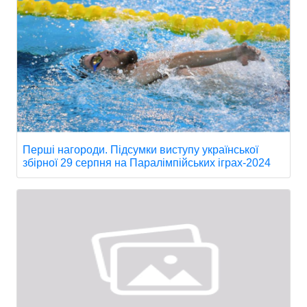
Перші нагороди. Підсумки виступу української
збірної 29 серпня на Паралімпійських іграх-2024