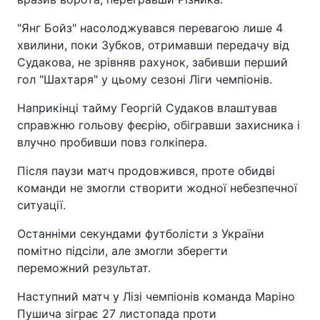
"Янг Бойз" насолоджувався перевагою лише 4
хвилини, поки Зубков, отримавши передачу від
Судакова, не зрівняв рахунок, забивши перший
гол "Шахтаря" у цьому сезоні Ліги чемпіонів.
Наприкінці тайму Георгій Судаков влаштував
справжню гольову феєрію, обігравши захисника і
влучно пробивши повз голкіпера.
Після паузи матч продовжився, проте обидві
команди не змогли створити жодної небезпечної
ситуації.
Останніми секундами футболісти з України
помітно підсіли, але змогли зберегти
переможний результат.
Наступний матч у Лізі чемпіонів команда Маріно
Пушича зіграє 27 листопада проти