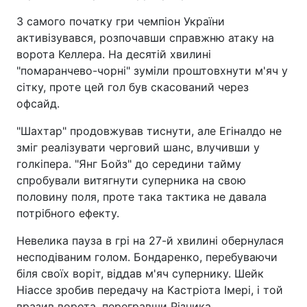
З самого початку гри чемпіон України
активізувався, розпочавши справжню атаку на
ворота Келлера. На десятій хвилині
"помаранчево-чорні" зуміли проштовхнути м'яч у
сітку, проте цей гол був скасований через
офсайд.
"Шахтар" продовжував тиснути, але Егіналдо не
зміг реалізувати черговий шанс, влучивши у
голкіпера. "Янг Бойз" до середини тайму
спробували витягнути суперника на свою
половину поля, проте така тактика не давала
потрібного ефекту.
Невелика пауза в грі на 27-й хвилині обернулася
несподіваним голом. Бондаренко, перебуваючи
біля своїх воріт, віддав м'яч супернику. Шейк
Ніассе зробив передачу на Кастріота Імері, і той
вразив ворота, перегравши Різника.