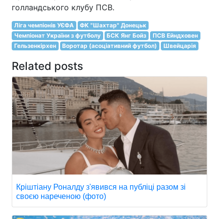
голландського клубу ПСВ.
Ліга чемпіонів УЄФА
ФК "Шахтар" Донецьк
Чемпіонат України з футболу
БСК Янг Бойз
ПСВ Ейндховен
Гельзенкірхен
Воротар (асоціативний футбол)
Швейцарія
Related posts
Кріштіану Роналду з'явився на публіці разом зі
своєю нареченою (фото)