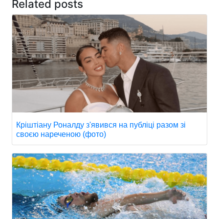
Related posts
Кріштіану Роналду з'явився на публіці разом зі
своєю нареченою (фото)