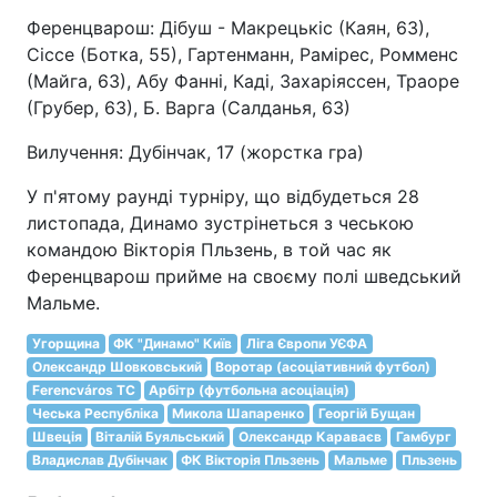
Ференцварош: Дібуш - Макрецькіс (Каян, 63),
Сіссе (Ботка, 55), Гартенманн, Рамірес, Ромменс
(Майга, 63), Абу Фанні, Каді, Захаріяссен, Траоре
(Грубер, 63), Б. Варга (Салданья, 63)
Вилучення: Дубінчак, 17 (жорстка гра)
У п'ятому раунді турніру, що відбудеться 28
листопада, Динамо зустрінеться з чеською
командою Вікторія Пльзень, в той час як
Ференцварош прийме на своєму полі шведський
Мальме.
Угорщина
ФК "Динамо" Київ
Ліга Європи УЄФА
Олександр Шовковський
Воротар (асоціативний футбол)
Ferencváros TC
Арбітр (футбольна асоціація)
Чеська Республіка
Микола Шапаренко
Георгій Бущан
Швеція
Віталій Буяльський
Олександр Караваєв
Гамбург
Владислав Дубінчак
ФК Вікторія Пльзень
Мальме
Пльзень