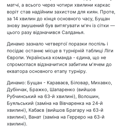
матчі, а всього через чотири хвилини каркас
воріт став надійним захистом для киян. Проте,
за 14 хвилин до кінця основного часу, Бущан
знову змушений був витягувати м'яч із сітки —
цього разу відзначився Салданья.
Динамо зазнало четвертої поразки поспіль і
посідає останнє місце в турнірній таблиці Ліги
Європи. Українська команда - єдина, що не
спромоглася відзначитися забитим м'ячем до
екватора основного етапу турніру.
Динамо: Бущан - Караваєв, Біловар, Михавко,
Дубінчак, Бражко, Шапаренко (вийшов
Рубчинський на 63-й хвилині), Волошин,
Буяльський (заміна на Вівчаренка на 24-й
хвилині), Кабаєв (вийшов Брагару на 63-й
хвилині), Ванат (заміна на Герреро на 63-й
хвилині).