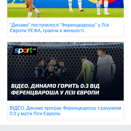
"Динамо" поступилося "Ференцварошу" у Лізі
Європи УЄФА, граючи в меншості.
ВІДЕО. Динамо програє Ференцварошу з рахунком
0:3 у матчі Ліги Європи.