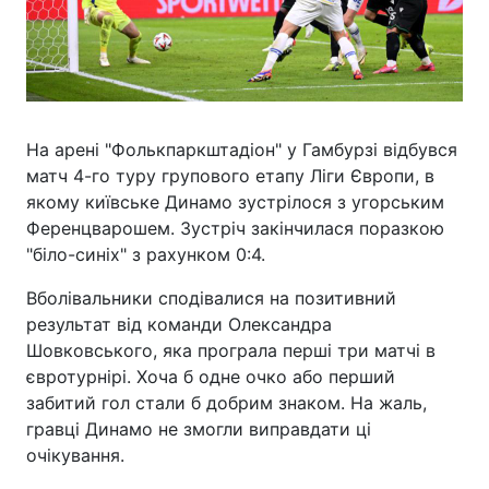
На арені "Фолькпаркштадіон" у Гамбурзі відбувся
матч 4-го туру групового етапу Ліги Європи, в
якому київське Динамо зустрілося з угорським
Ференцварошем. Зустріч закінчилася поразкою
"біло-синіх" з рахунком 0:4.
Вболівальники сподівалися на позитивний
результат від команди Олександра
Шовковського, яка програла перші три матчі в
євротурнірі. Хоча б одне очко або перший
забитий гол стали б добрим знаком. На жаль,
гравці Динамо не змогли виправдати ці
очікування.