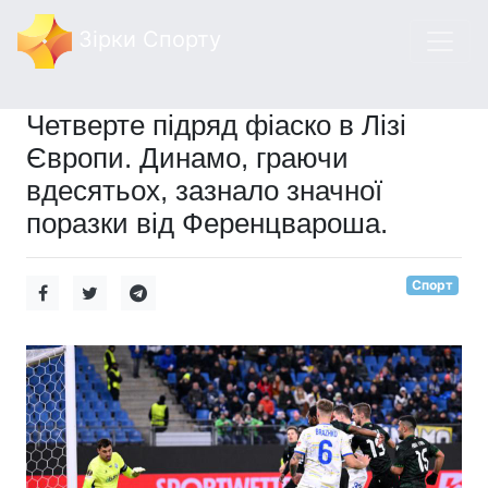
Зірки Спорту
Четверте підряд фіаско в Лізі
Європи. Динамо, граючи
вдесятьох, зазнало значної
поразки від Ференцвароша.
Спорт