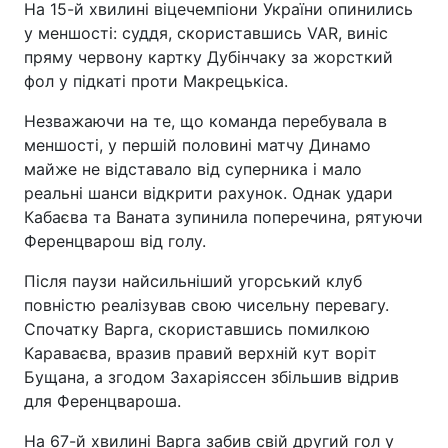
На 15-й хвилині віцечемпіони України опинились
у меншості: суддя, скориставшись VAR, виніс
пряму червону картку Дубінчаку за жорсткий
фол у підкаті проти Макрецькіса.
Незважаючи на те, що команда перебувала в
меншості, у першій половині матчу Динамо
майже не відставало від суперника і мало
реальні шанси відкрити рахунок. Однак удари
Кабаєва та Ваната зупинила поперечина, рятуючи
Ференцварош від голу.
Після паузи найсильніший угорський клуб
повністю реалізував свою чисельну перевагу.
Спочатку Варга, скориставшись помилкою
Караваєва, вразив правий верхній кут воріт
Бущана, а згодом Захаріяссен збільшив відрив
для Ференцвароша.
На 67-й хвилині Варга забив свій другий гол у