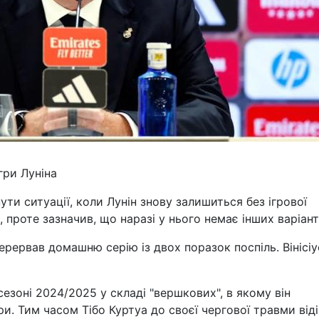
гри Луніна
ти ситуації, коли Лунін знову залишиться без ігрової
 проте зазначив, що наразі у нього немає інших варіант
рервав домашню серію із двох поразок поспіль. Вінісіу
сезоні 2024/2025 у складі "вершкових", в якому він
гри. Тим часом Тібо Куртуа до своєї чергової травми від