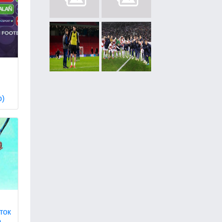
о)
ток
.