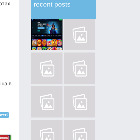
отах.
recent posts
іна в
отті