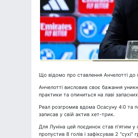
Що відомо про ставлення Анчелотті до 
Анчелотті висловив своє бажання уникну
практики та опиниться на лаві запасних,
Реал розгромив вдома Осасуну 4:0 та пе
записав у свій актив хет-трик.
Для Луніна цей поєдинок став п'ятим у 
пропустив 8 голів і зафіксував 2 "сухі" 