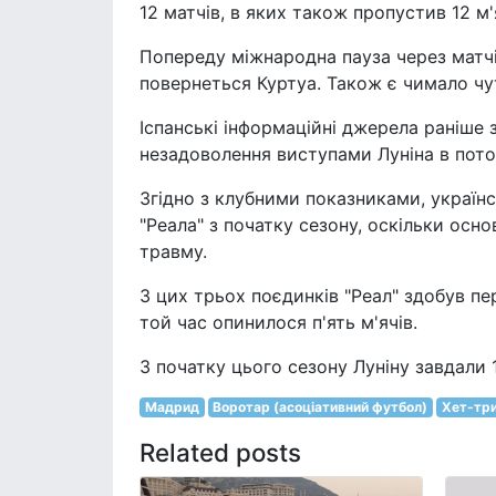
12 матчів, в яких також пропустив 12 м'
Попереду міжнародна пауза через матчі 
повернеться Куртуа. Також є чимало чут
Іспанські інформаційні джерела раніше
незадоволення виступами Луніна в пото
Згідно з клубними показниками, українс
"Реала" з початку сезону, оскільки осно
травму.
З цих трьох поєдинків "Реал" здобув пер
той час опинилося п'ять м'ячів.
З початку цього сезону Луніну завдали 11
Мадрид
Воротар (асоціативний футбол)
Хет-три
Related posts