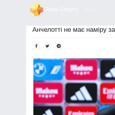
Зірки Спорту
Спорт
Анчелотті не має наміру з