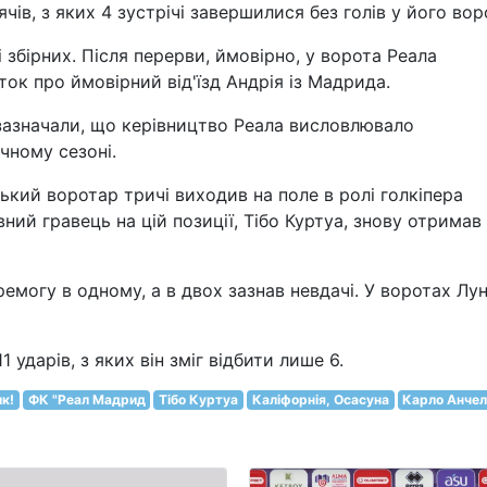
ячів, з яких 4 зустрічі завершилися без голів у його вор
збірних. Після перерви, ймовірно, у ворота Реала
ок про ймовірний від'їзд Андрія із Мадрида.
 зазначали, що керівництво Реала висловлювало
чному сезоні.
ький воротар тричі виходив на поле в ролі голкіпера
вний гравець на цій позиції, Тібо Куртуа, знову отримав
емогу в одному, а в двох зазнав невдачі. У воротах Лун
 ударів, з яких він зміг відбити лише 6.
к!
ФК "Реал Мадрид
Тібо Куртуа
Каліфорнія, Осасуна
Карло Анчел