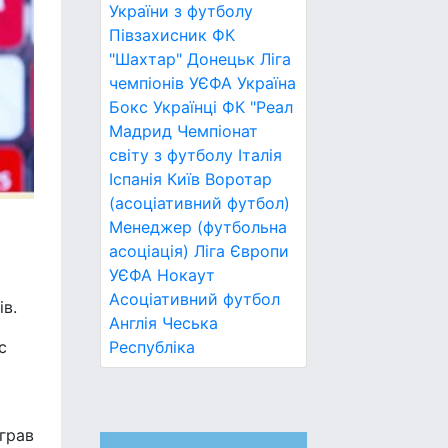
України з футболу
Півзахисник
ФК
"Шахтар" Донецьк
Ліга
чемпіонів УЄФА
Україна
Бокс
Українці
ФК "Реал
Мадрид
Чемпіонат
світу з футболу
Італія
Іспанія
Київ
Воротар
(асоціативний футбол)
Менеджер (футбольна
асоціація)
Ліга Європи
УЄФА
Нокаут
Асоціативний футбол
ів.
Англія
Чеська
с
Республіка
іграв