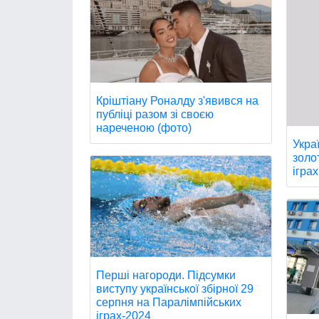
Кріштіану Роналду з'явився на
публіці разом зі своєю
нареченою (фото)
Укра
золо
іграх
Перші нагороди. Підсумки
виступу української збірної 29
серпня на Паралімпійських
іграх-2024