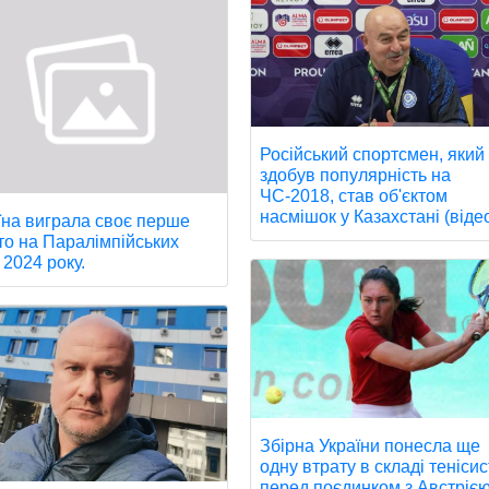
Російський спортсмен, який
здобув популярність на
ЧС-2018, став об'єктом
насмішок у Казахстані (віде
їна виграла своє перше
то на Паралімпійських
 2024 року.
Збірна України понесла ще
одну втрату в складі тенісис
перед поєдинком з Австрією