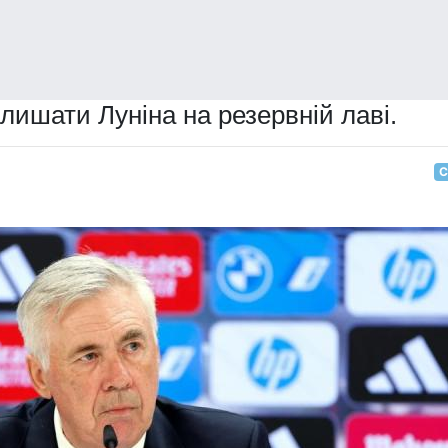
алишати Луніна на резервній лаві.
С