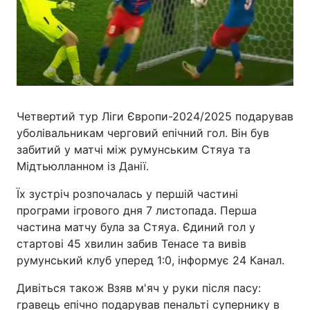
Четвертий тур Ліги Європи-2024/2025 подарував
уболівальникам черговий епічний гол. Він був
забитий у матчі між румунським Стяуа та
Мідтьюлланном із Данії.
Їх зустріч розпочалась у першій частині
програми ігрового дня 7 листопада. Перша
частина матчу була за Стяуа. Єдиний гол у
стартові 45 хвилин забив Тенасе та вивів
румунський клуб уперед 1:0, інформує 24 Канал.
Дивіться також Взяв м'яч у руки після пасу:
гравець епічно подарував пенальті супернику в