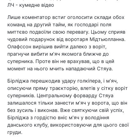
ЛЧ - кумедне відео
Лише коментатор встиг оголосити склади обох
команд на другий тайм, як господарі поля
миттєво подвоїли свою перевагу. Цьому сприяв
чудовий подарунок від воротаря Мідтьюлланна.
Олафссон вирішив вийти далеко з воріт,
прагнучи вибити м'яч якомога ближче до
суперника. Проте він не врахував, що в цей
момент на нього мчить нападаючий Стяуа.
Бірліджа перешкодив удару голкіпера, і м'яч,
описуючи пряму траєкторію, влетів у сітку воріт
суперників. Центральному форварду Стяуа
залишалося тільки занести м'яч у ворота, що він
без зусиль і виконав. Вже святкуючи свій успіх,
Бірліджа з гордістю вніс м'яч у володіння
данського клубу, використовуючи для цього свої
груди.