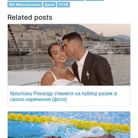
ФК Мідтьюлланн
Данія
FCSB
Related posts
Кріштіану Роналду з'явився на публіці разом зі
своєю нареченою (фото)