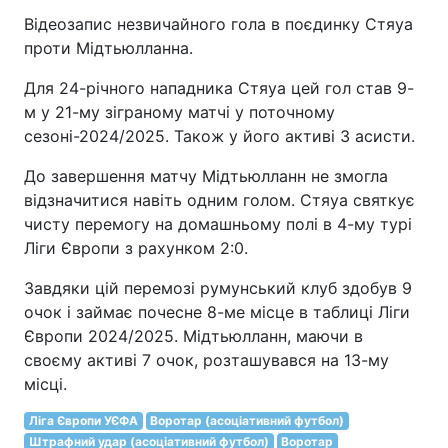
Відеозапис незвичайного гола в поєдинку Стяуа
проти Мідтьюлланна.
Для 24-річного нападника Стяуа цей гол став 9-
м у 21-му зіграному матчі у поточному
сезоні-2024/2025. Також у його активі 3 асисти.
До завершення матчу Мідтьюлланн не змогла
відзначитися навіть одним голом. Стяуа святкує
чисту перемогу на домашньому полі в 4-му турі
Ліги Європи з рахунком 2:0.
Завдяки цій перемозі румунський клуб здобув 9
очок і займає почесне 8-ме місце в таблиці Ліги
Європи 2024/2025. Мідтьюлланн, маючи в
своєму активі 7 очок, розташувався на 13-му
місці.
Ліга Європи УЄФА
Воротар (асоціативний футбол)
Штрафний удар (асоціативний футбол)
Воротар