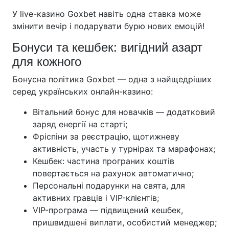
У live-казино Goxbet навіть одна ставка може
змінити вечір і подарувати бурю нових емоцій!
Бонуси та кешбек: вигідний азарт
для кожного
Бонусна політика Goxbet — одна з найщедріших
серед українських онлайн-казино:
Вітальний бонус для новачків — додатковий
заряд енергії на старті;
Фріспіни за реєстрацію, щотижневу
активність, участь у турнірах та марафонах;
Кешбек: частина програних коштів
повертається на рахунок автоматично;
Персональні подарунки на свята, для
активних гравців і VIP-клієнтів;
VIP-програма — підвищений кешбек,
пришвидшені виплати, особистий менеджер;