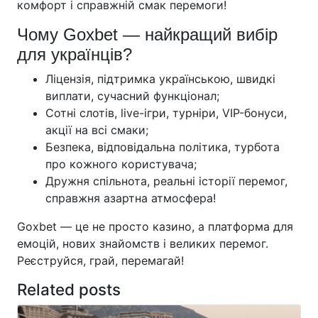
комфорт і справжній смак перемоги!
Чому Goxbet — найкращий вибір
для українців?
Ліцензія, підтримка українською, швидкі
виплати, сучасний функціонал;
Сотні слотів, live-ігри, турніри, VIP-бонуси,
акції на всі смаки;
Безпека, відповідальна політика, турбота
про кожного користувача;
Дружня спільнота, реальні історії перемог,
справжня азартна атмосфера!
Goxbet — це не просто казино, а платформа для
емоцій, нових знайомств і великих перемог.
Реєструйся, грай, перемагай!
Related posts