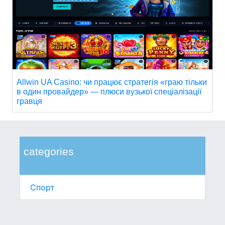
Allwin UA Casino: чи працює стратегія «граю тільки
в один провайдер» — плюси вузької спеціалізації
гравця
categories
Спорт