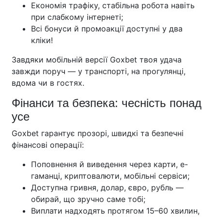
Економія трафіку, стабільна робота навіть
при слабкому інтернеті;
Всі бонуси й промоакції доступні у два
кліки!
Завдяки мобільній версії Goxbet твоя удача
завжди поруч — у транспорті, на прогулянці,
вдома чи в гостях.
Фінанси та безпека: чесність понад
усе
Goxbet гарантує прозорі, швидкі та безпечні
фінансові операції:
Поповнення й виведення через карти, е-
гаманці, криптовалюти, мобільні сервіси;
Доступна гривня, долар, євро, рубль —
обирай, що зручно саме тобі;
Виплати надходять протягом 15–60 хвилин,