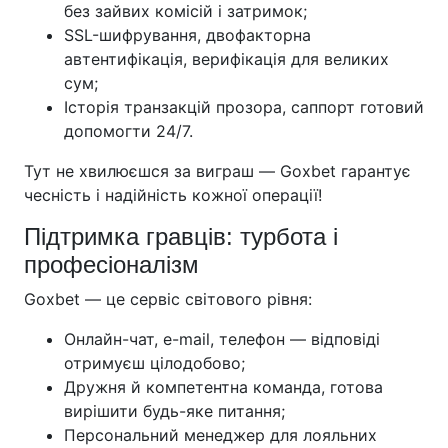
без зайвих комісій і затримок;
SSL-шифрування, двофакторна
автентифікація, верифікація для великих
сум;
Історія транзакцій прозора, саппорт готовий
допомогти 24/7.
Тут не хвилюєшся за виграш — Goxbet гарантує
чесність і надійність кожної операції!
Підтримка гравців: турбота і
професіоналізм
Goxbet — це сервіс світового рівня:
Онлайн-чат, e-mail, телефон — відповіді
отримуєш цілодобово;
Дружня й компетентна команда, готова
вирішити будь-яке питання;
Персональний менеджер для лояльних