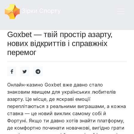
Зірки Спорту
Goxbet — твій простір азарту,
нових відкриттів і справжніх
перемог
Онлайн-казино Goxbet вже давно стало
знаковим явищем для українських любителів
азарту. Це місце, де яскраві емоції
переплітаються з реальними виграшами, а кожна
ставка — це новий виклик самому собі й
Фортуні. Якщо ти давно хотів знайти платформу,
де комфортно починати новачкові, вигідно грати