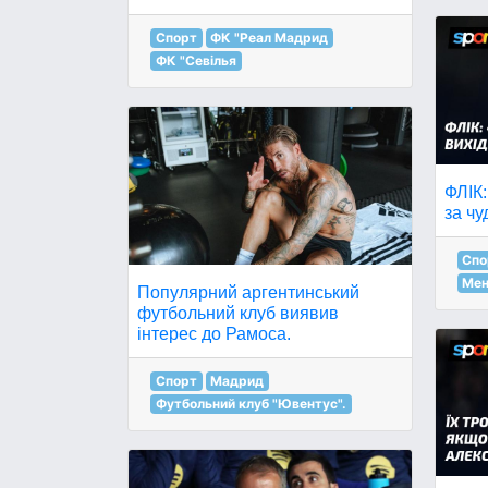
Спорт
ФК "Реал Мадрид
ФК "Севілья
ФЛІК:
за чу
Спо
Мен
Популярний аргентинський
футбольний клуб виявив
інтерес до Рамоса.
Спорт
Мадрид
Футбольний клуб "Ювентус".