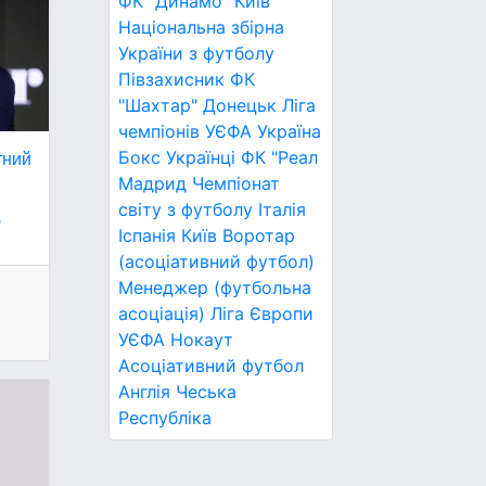
ФК "Динамо" Київ
Національна збірна
України з футболу
Півзахисник
ФК
"Шахтар" Донецьк
Ліга
чемпіонів УЄФА
Україна
Бокс
Українці
ФК "Реал
тний
Мадрид
Чемпіонат
світу з футболу
Італія
ю
Іспанія
Київ
Воротар
(асоціативний футбол)
Менеджер (футбольна
асоціація)
Ліга Європи
УЄФА
Нокаут
Асоціативний футбол
Англія
Чеська
Республіка