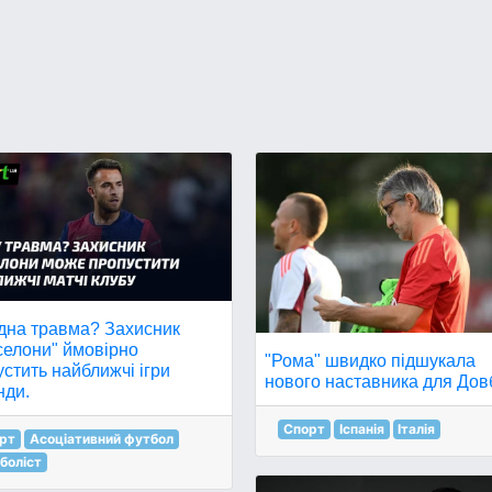
дна травма? Захисник
селони" ймовірно
"Рома" швидко підшукала
стить найближчі ігри
нового наставника для Дов
нди.
Спорт
Іспанія
Італія
рт
Асоціативний футбол
боліст