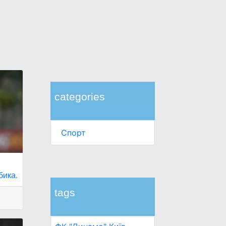
categories
Спорт
бика.
tags