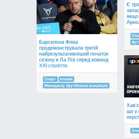
Є тро
запас
якщо
Арнол
Спо
Барселона Фліка
Фут
продемонструвала третій
найрезультативніший початок
сезону в Ла Лізі серед команд
XXI століття.
Спорт
Іспанія
Менеджер (футбольна асоціація)
Хав'
що у 
персп
Спо