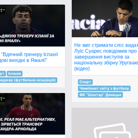
Не зміг стримати сліз: вида
Луїс Суарес повідомив про
 "Вдячний тренеру Іспанії
завершення виступів за
дові вихідні в Ямалі!"
національну збірну Уругва
(відео)
рт
Іспанія
еджер (футбольна асоціація)
Спорт
Чемпіонат світу з футболу
ФК "Шахтар" Донецьк