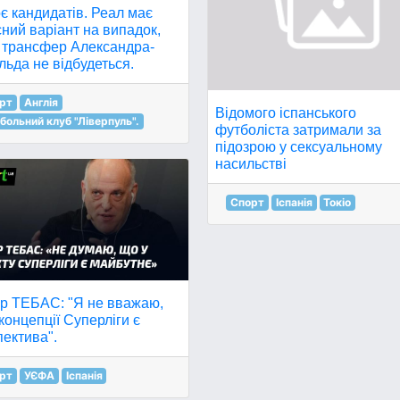
є кандидатів. Реал має
ний варіант на випадок,
 трансфер Александра-
ьда не відбудеться.
рт
Англія
Відомого іспанського
больний клуб "Ліверпуль".
футболіста затримали за
підозрою у сексуальному
насильстві
Спорт
Іспанія
Токіо
єр ТЕБАС: "Я не вважаю,
концепції Суперліги є
ектива".
рт
УЄФА
Іспанія