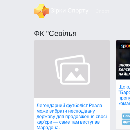
Зірки Спорту
Спорт
ФК "Севілья
Ще о
"Бар
пропу
кома
Легендарний футболіст Реала
може вибрати несподівану
Спо
державу для продовження своєї
кар'єри — саме там виступав
Фут
Марадона.