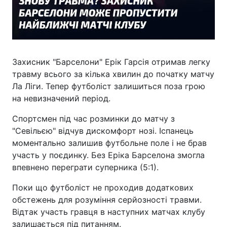
Захисник "Барселони" Ерік Гарсія отримав легку
травму всього за кілька хвилин до початку матчу
Ла Ліги. Тепер футболіст залишиться поза грою
на невизначений період.
Спортсмен під час розминки до матчу з
"Севільєю" відчув дискомфорт нозі. Іспанець
моментально залишив футбольне поле і не брав
участь у поєдинку. Без Еріка Барселона змогла
впевнено переграти суперника (5:1).
Поки що футболіст не проходив додаткових
обстежень для розуміння серйозності травми.
Відтак участь гравця в наступних матчах клубу
залишається під питанням.