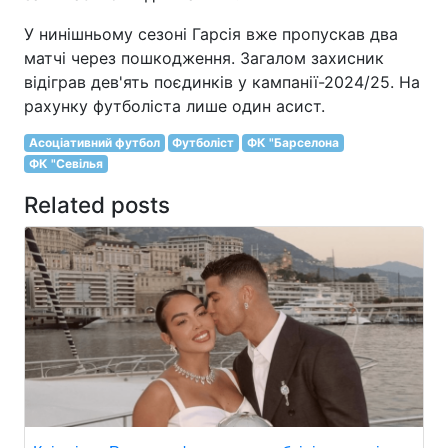
У нинішньому сезоні Гарсія вже пропускав два
матчі через пошкодження. Загалом захисник
відіграв дев'ять поєдинків у кампанії-2024/25. На
рахунку футболіста лише один асист.
Асоціативний футбол
Футболіст
ФК "Барселона
ФК "Севілья
Related posts