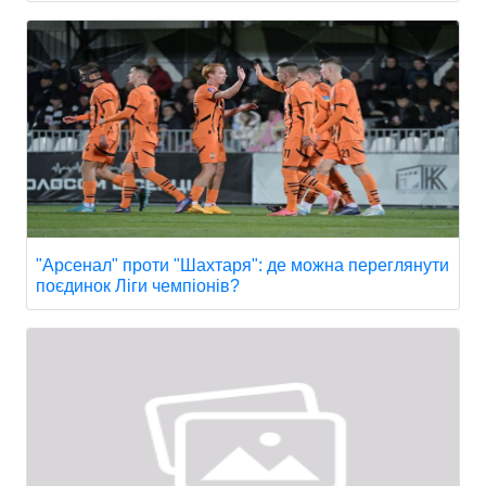
"Арсенал" проти "Шахтаря": де можна переглянути
поєдинок Ліги чемпіонів?