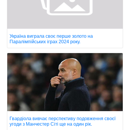
Україна виграла своє перше золото на
Паралімпійських іграх 2024 року.
Гвардіола вивчає перспективу подовження своєї
угоди з Манчестер Сіті ще на один рік.