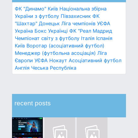
ФК "Динамо" Київ
Національна збірна
України з футболу
Півзахисник
ФК
"Шахтар" Донецьк
Ліга чемпіонів УЄФА
Україна
Бокс
Українці
ФК "Реал Мадрид
Чемпіонат світу з футболу
Італія
Іспанія
Київ
Воротар (асоціативний футбол)
Менеджер (футбольна асоціація)
Ліга
Європи УЄФА
Нокаут
Асоціативний футбол
Англія
Чеська Республіка
recent posts