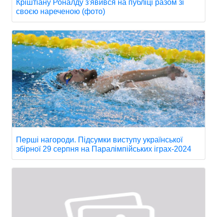
Кріштіану Роналду з'явився на публіці разом зі
своєю нареченою (фото)
Перші нагороди. Підсумки виступу української
збірної 29 серпня на Паралімпійських іграх-2024