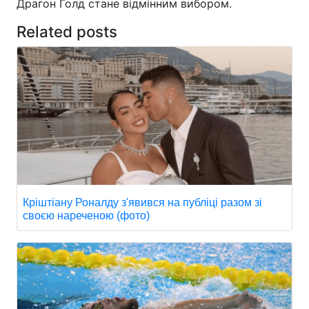
Драгон Голд стане відмінним вибором.
Related posts
Кріштіану Роналду з'явився на публіці разом зі
своєю нареченою (фото)