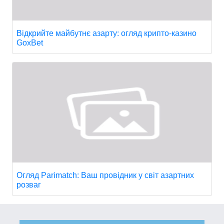
Відкрийте майбутнє азарту: огляд крипто-казино
GoxBet
Огляд Parimatch: Ваш провідник у світ азартних
розваг