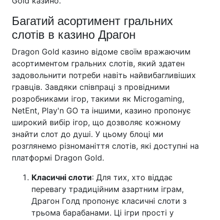
Gold казино.
Багатий асортимент гральних
слотів в казино Драгон
Dragon Gold казино відоме своїм вражаючим
асортиментом гральних слотів, який здатен
задовольнити потреби навіть найвибагливіших
гравців. Завдяки співпраці з провідними
розробниками ігор, такими як Microgaming,
NetEnt, Play'n GO та іншими, казино пропонує
широкий вибір ігор, що дозволяє кожному
знайти слот до душі. У цьому блоці ми
розглянемо різноманіття слотів, які доступні на
платформі Dragon Gold.
Класичні слоти
: Для тих, хто віддає
перевагу традиційним азартним іграм,
Драгон Голд пропонує класичні слоти з
трьома барабанами. Ці ігри прості у