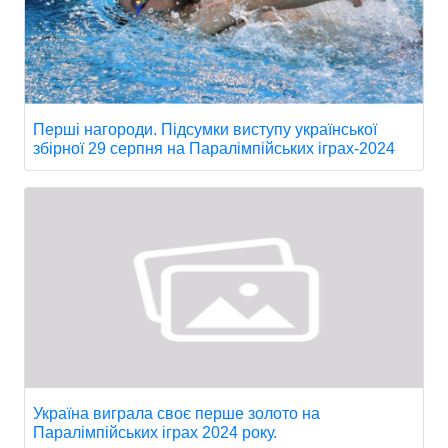
Перші нагороди. Підсумки виступу української
збірної 29 серпня на Паралімпійських іграх-2024
Україна виграла своє перше золото на
Паралімпійських іграх 2024 року.