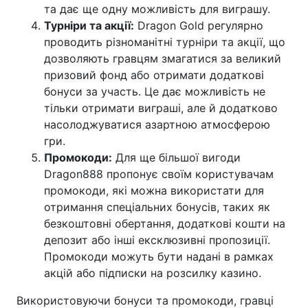
та дає ще одну можливість для виграшу.
Турніри та акції:
Dragon Gold регулярно
проводить різноманітні турніри та акції, що
дозволяють гравцям змагатися за великий
призовий фонд або отримати додаткові
бонуси за участь. Це дає можливість не
тільки отримати виграші, але й додатково
насолоджуватися азартною атмосферою
гри.
Промокоди:
Для ще більшої вигоди
Dragon888 пропонує своїм користувачам
промокоди, які можна використати для
отримання спеціальних бонусів, таких як
безкоштовні обертання, додаткові кошти на
депозит або інші ексклюзивні пропозиції.
Промокоди можуть бути надані в рамках
акцій або підписки на розсилку казино.
Використовуючи бонуси та промокоди, гравці