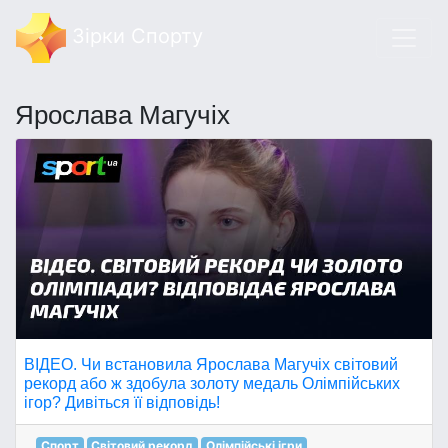
Зірки Спорту
Ярослава Магучіх
ВІДЕО. Чи встановила Ярослава Магучіх світовий
рекорд або ж здобула золоту медаль Олімпійських
ігор? Дивіться її відповідь!
Спорт
Світовий рекорд
Олімпійські ігри