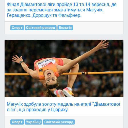
Фінал Діамантової ліги пройде 13 та 14 вересня, де
за звання переможця змагатимуться Магучіх,
Геращенко, Дорощук та Фельфнер.
Спорт
Світовий рекорд
Бельгія
Магучіх здобула золоту медаль на етапі "Діамантової
ліги", що проходив у Цюриху.
Спорт
Українці
Світовий рекорд