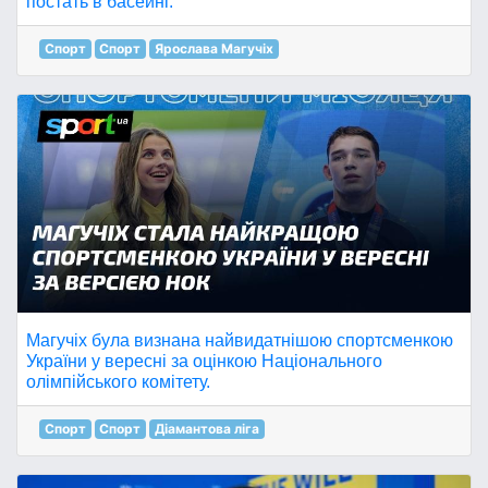
постать в басейні.
Спорт
Спорт
Ярослава Магучіх
Магучіх була визнана найвидатнішою спортсменкою
України у вересні за оцінкою Національного
олімпійського комітету.
Спорт
Спорт
Діамантова ліга