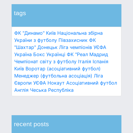
tags
ФК "Динамо" Київ
Національна збірна
України з футболу
Півзахисник
ФК
"Шахтар" Донецьк
Ліга чемпіонів УЄФА
Україна
Бокс
Українці
ФК "Реал Мадрид
Чемпіонат світу з футболу
Італія
Іспанія
Київ
Воротар (асоціативний футбол)
Менеджер (футбольна асоціація)
Ліга
Європи УЄФА
Нокаут
Асоціативний футбол
Англія
Чеська Республіка
recent posts