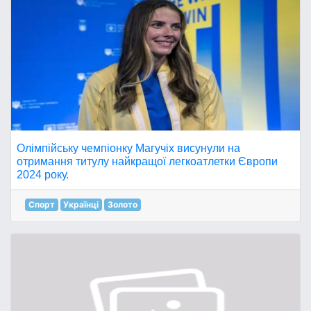
Олімпійську чемпіонку Магучіх висунули на
отримання титулу найкращої легкоатлетки Європи
2024 року.
Спорт
Українці
Золото