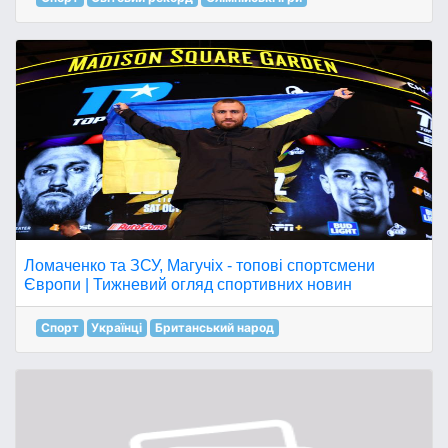
Ломаченко та ЗСУ, Магучіх - топові спортсмени
Європи | Тижневий огляд спортивних новин
Спорт
Українці
Британський народ