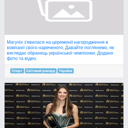
Магучіх з'явилася на церемонії нагородження в
компанії свого нареченого. Давайте поглянемо, як
виглядає обранець української чемпіонки. Додано
фото та відео.
Спорт
Світовий рекорд
Україна