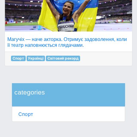
Магучіх — наче акторка. Отримує задоволення, коли
її театр наповнюється глядачами.
Спорт
Українці
Світовий рекорд
categories
Спорт