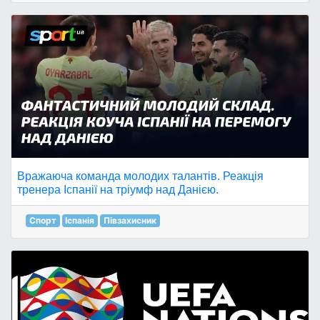
Вражаюча команда молодих талантів. Реакція
тренера Іспанії на тріумф над Данією.
Спорт
Іспанія
Півзахисник