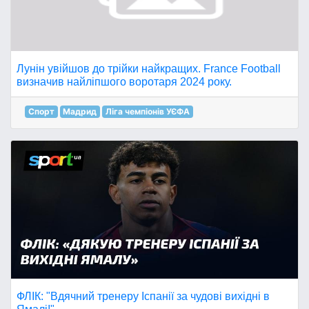
Лунін увійшов до трійки найкращих. France Football
визначив найліпшого воротаря 2024 року.
Спорт
Мадрид
Ліга чемпіонів УЄФА
ФЛІК: "Вдячний тренеру Іспанії за чудові вихідні в