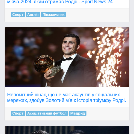
м'яча-2024, який отримав Родрі - Sport News 24.
Спорт
Англія
Півзахисник
Непомітний юнак, що не має акаунтів у соціальних
мережах, здобув Золотий м'яч: історія тріумфу Родрі.
Спорт
Асоціативний футбол
Мадрид