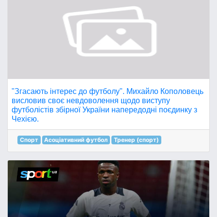
"Згасають інтерес до футболу". Михайло Кополовець
висловив своє невдоволення щодо виступу
футболістів збірної України напередодні поєдинку з
Чехією.
Спорт
Асоціативний футбол
Тренер (спорт)