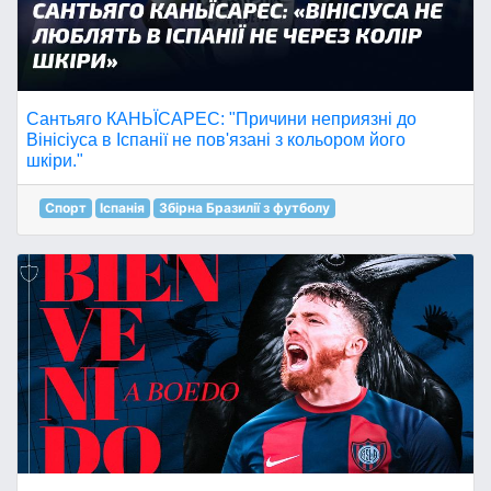
Сантьяго КАНЬЇСАРЕС: "Причини неприязні до
Вінісіуса в Іспанії не пов'язані з кольором його
шкіри."
Спорт
Іспанія
Збірна Бразилії з футболу