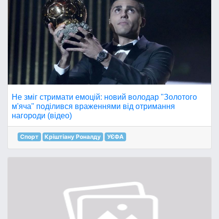
Не зміг стримати емоцій: новий володар "Золотого
м'яча" поділився враженнями від отримання
нагороди (відео)
Спорт
Кріштіану Роналду
УЄФА