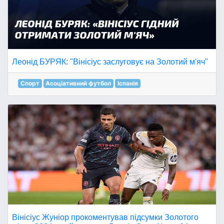
Леонід БУРЯК: "Вінісіус заслуговує на Золотий м'яч"
Спорт
Асоціативний футбол
Іспанія
Вінісіус Жуніор прокоментував підсумки Золотого