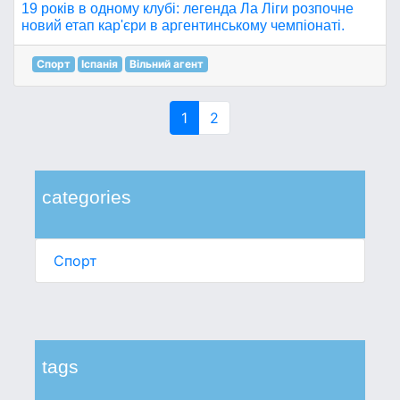
19 років в одному клубі: легенда Ла Ліги розпочне
новий етап кар'єри в аргентинському чемпіонаті.
Спорт
Іспанія
Вільний агент
1
2
categories
Спорт
tags