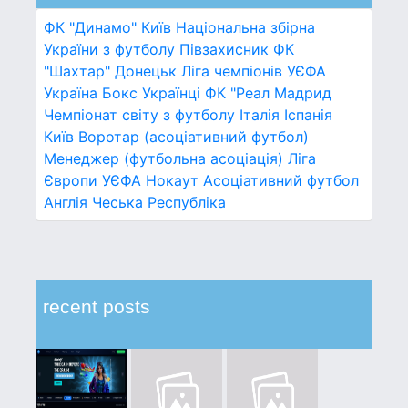
ФК "Динамо" Київ
Національна збірна
України з футболу
Півзахисник
ФК
"Шахтар" Донецьк
Ліга чемпіонів УЄФА
Україна
Бокс
Українці
ФК "Реал Мадрид
Чемпіонат світу з футболу
Італія
Іспанія
Київ
Воротар (асоціативний футбол)
Менеджер (футбольна асоціація)
Ліга
Європи УЄФА
Нокаут
Асоціативний футбол
Англія
Чеська Республіка
recent posts