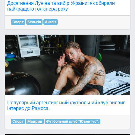
Досягнення Луніна та вибір України: як обирали
найкращого голкіпера року
Спорт
Бельгія
Англія
Популярний аргентинський футбольний клуб виявив
інтерес до Рамоса.
Спорт
Мадрид
Футбольний клуб "Ювентус".