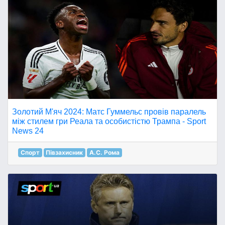
Золотий М'яч 2024: Матс Гуммельс провів паралель
між стилем гри Реала та особистістю Трампа - Sport
News 24
Спорт
Півзахисник
А.С. Рома