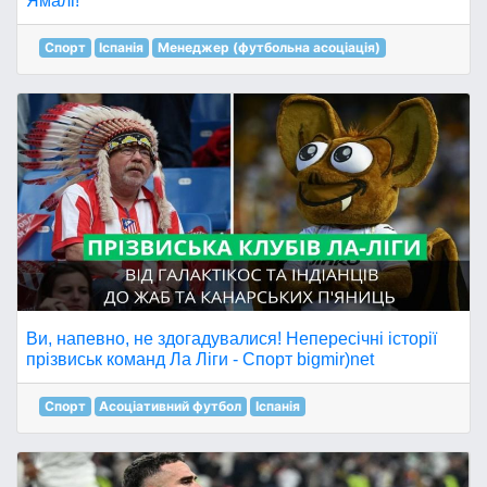
Ямалі!"
Спорт
Іспанія
Менеджер (футбольна асоціація)
Ви, напевно, не здогадувалися! Непересічні історії
прізвиськ команд Ла Ліги - Спорт bigmir)net
Спорт
Асоціативний футбол
Іспанія