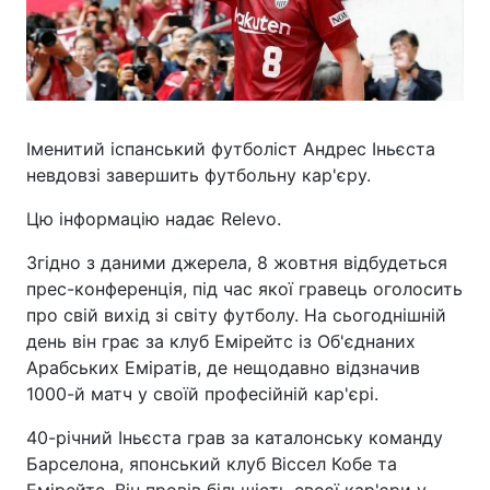
Іменитий іспанський футболіст Андрес Іньєста
невдовзі завершить футбольну кар'єру.
Цю інформацію надає Relevo.
Згідно з даними джерела, 8 жовтня відбудеться
прес-конференція, під час якої гравець оголосить
про свій вихід зі світу футболу. На сьогоднішній
день він грає за клуб Емірейтс із Об'єднаних
Арабських Еміратів, де нещодавно відзначив
1000-й матч у своїй професійній кар'єрі.
40-річний Іньєста грав за каталонську команду
Барселона, японський клуб Віссел Кобе та