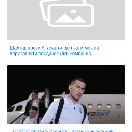
Шахтар проти Аталанти: де і коли можна
переглянути поєдинок Ліги чемпіонів
"Шахтар" проти "Аталанти": букмекери зробили