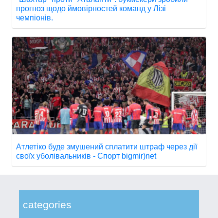
прогноз щодо ймовірностей команд у Лізі
чемпіонів.
Атлетіко буде змушений сплатити штраф через дії
своїх уболівальників - Спорт bigmir)net
categories