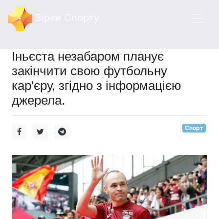
Зірки Спорту
Іньєста незабаром планує
закінчити свою футбольну
кар'єру, згідно з інформацією
джерела.
Спорт