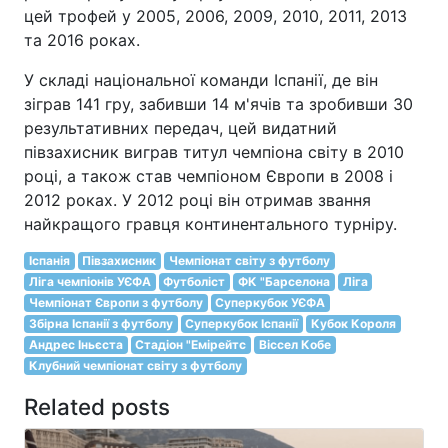
цей трофей у 2005, 2006, 2009, 2010, 2011, 2013
та 2016 роках.
У складі національної команди Іспанії, де він
зіграв 141 гру, забивши 14 м'ячів та зробивши 30
результативних передач, цей видатний
півзахисник виграв титул чемпіона світу в 2010
році, а також став чемпіоном Європи в 2008 і
2012 роках. У 2012 році він отримав звання
найкращого гравця континентального турніру.
Іспанія
Півзахисник
Чемпіонат світу з футболу
Ліга чемпіонів УЄФА
Футболіст
ФК "Барселона
Ліга
Чемпіонат Європи з футболу
Суперкубок УЄФА
Збірна Іспанії з футболу
Суперкубок Іспанії
Кубок Короля
Андрес Іньєста
Стадіон "Емірейтс
Віссел Кобе
Клубний чемпіонат світу з футболу
Related posts