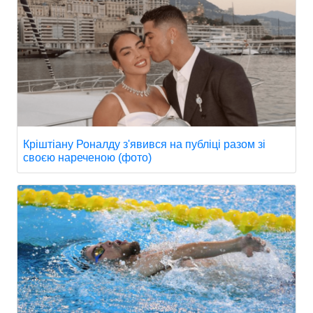
Кріштіану Роналду з'явився на публіці разом зі
своєю нареченою (фото)