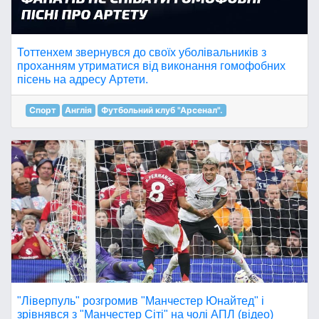
Тоттенхем звернувся до своїх уболівальників з
проханням утриматися від виконання гомофобних
пісень на адресу Артети.
Спорт
Англія
Футбольний клуб "Арсенал".
"Ліверпуль" розгромив "Манчестер Юнайтед" і
зрівнявся з "Манчестер Сіті" на чолі АПЛ (відео)