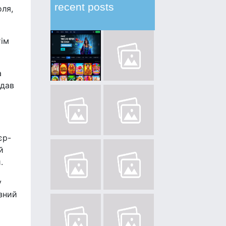
recent posts
оля,
тім
а
ддав
єр-
й
.
у
їзний