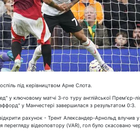
спіль під керівництвом Арне Слота.
д" у ключовому матчі 3-го туру англійської Прем'єр-лі
раффорд" у Манчестері завершилася з результатом 0:3.
 відкрити рахунок - Трент Александер-Арнольд влучив у
я перегляду відеоповтору (VAR), гол було скасовано че