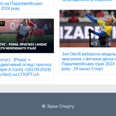
то на Паралімпійських
 2024 року.
Зоя Овсій виборола медаль
змаганнях з метання диска 
нтус} - {Рома} ⇒
Паралімпійських іграх 2024
дматчевий огляд і прогноз
року - 24 канал Спорт
рія А Італії} ≺{01.09.2024}
утбол} на СПОРТ.UA
© Зірки Спорту