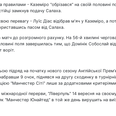
а правилами - Каземіро "обрізався" на своїй половині п
стійці замкнув подачу Салаха.
ою перевагу - Луїс Діас відібрав м'яч у Каземіро, а по
ориставшись пасом від Салаха.
 матч до розгромного рахунку. На 56-й хвилині чергов
половині поля завершилась тим, що Домінік Собослай ві
 воріт.
ьою підряд на початку нового сезону Англійської Прем'
 набравши 9 очок, піднявся на другу сходинку в турнірні
цією "Манчестер Сіті" лише за додатковими критеріями
я міжнародної перерви, "Ліверпуль" 14 вересня на своєм
і як "Манчестер Юнайтед" в той же день вирушить на ви