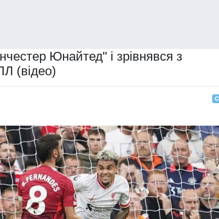
нчестер Юнайтед" і зрівнявся з
ПЛ (відео)
С