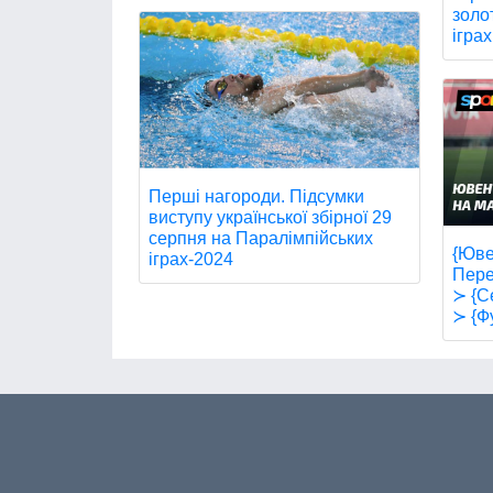
золо
іграх
Перші нагороди. Підсумки
виступу української збірної 29
серпня на Паралімпійських
{Юве
іграх-2024
Пере
≻ {Се
≻ {Ф