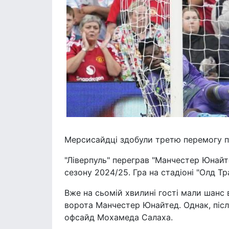
Мерсисайдці здобули третю перемогу по
"Ліверпуль" переграв "Манчестер Юнайте
сезону 2024/25. Гра на стадіоні "Олд Т
Вже на сьомій хвилині гості мали шанс
ворота Манчестер Юнайтед. Однак, післ
офсайд Мохамеда Салаха.