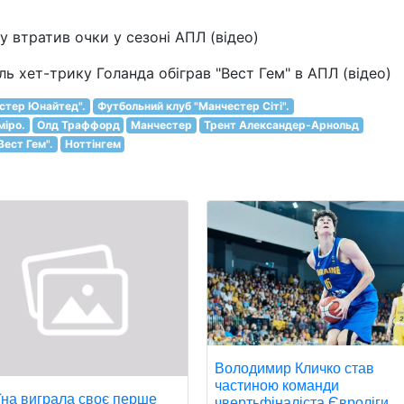
у втратив очки у сезоні АПЛ (відео)
ль хет-трику Голанда обіграв "Вест Гем" в АПЛ (відео)
стер Юнайтед".
Футбольний клуб "Манчестер Сіті".
міро.
Олд Траффорд
Манчестер
Трент Александер-Арнольд
Вест Гем".
Ноттінгем
Володимир Кличко став
частиною команди
їна виграла своє перше
чвертьфіналіста Євроліги.