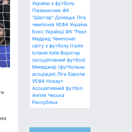
України з футболу
Півзахисник
ФК
"Шахтар" Донецьк
Ліга
чемпіонів УЄФА
Україна
Бокс
Українці
ФК "Реал
Мадрид
Чемпіонат
світу з футболу
Італія
Іспанія
Київ
Воротар
(асоціативний футбол)
Менеджер (футбольна
асоціація)
Ліга Європи
УЄФА
Нокаут
Асоціативний футбол
ги
Англія
Чеська
Республіка
рез