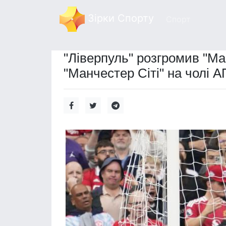
Зірки Спорту
Спорт
"Ліверпуль" розгромив "Ма
"Манчестер Сіті" на чолі А