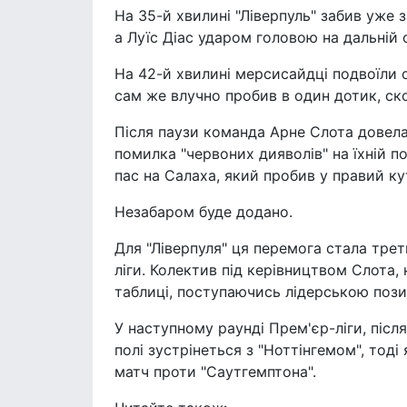
На 35-й хвилині "Ліверпуль" забив уже з
а Луїс Діас ударом головою на дальній 
На 42-й хвилині мерсисайдці подвоїли св
сам же влучно пробив в один дотик, ск
Після паузи команда Арне Слота довела
помилка "червоних дияволів" на їхній 
пас на Салаха, який пробив у правий кут
Незабаром буде додано.
Для "Ліверпуля" ця перемога стала трет
ліги. Колектив під керівництвом Слота,
таблиці, поступаючись лідерською пози
У наступному раунді Прем'єр-ліги, післ
полі зустрінеться з "Ноттінгемом", тод
матч проти "Саутгемптона".