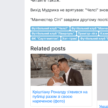
Читайте також:
Вихід Мудрика не врятував: "Челсі" знов
"Манчестер Сіті" завдяки другому поспі
Футбольний клуб "Челсі".
Футбольний клуб "Манче
Футбольний клуб "Ліверпуль".
Прем'єр-ліга
Казе
ФК "Саутгемптон".
Хет-трик!
Футбольний клуб "
Related posts
Кріштіану Роналду з'явився на
публіці разом зі своєю
нареченою (фото)
Укра