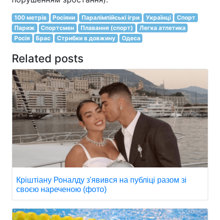
100 метрів
Росіяни
Паралімпійські ігри
Українці
Спорт
Париж
Спортсмен
Плавання (спорт)
Легка атлетика
Росія
Брас
Стрибки в довжину
Одеса
Related posts
Кріштіану Роналду з'явився на публіці разом зі
своєю нареченою (фото)