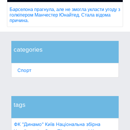
Барселона прагнула, але не змогла укласти угоду з
голкіпером Манчестер Юнайтед. Стала відома
причина.
categories
Спорт
tags
ФК "Динамо" Київ
Національна збірна