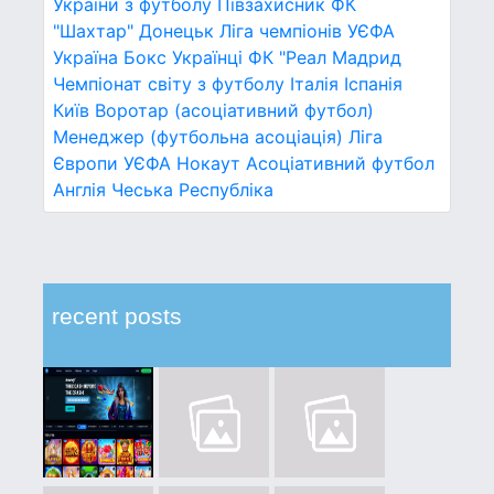
України з футболу
Півзахисник
ФК
"Шахтар" Донецьк
Ліга чемпіонів УЄФА
Україна
Бокс
Українці
ФК "Реал Мадрид
Чемпіонат світу з футболу
Італія
Іспанія
Київ
Воротар (асоціативний футбол)
Менеджер (футбольна асоціація)
Ліга
Європи УЄФА
Нокаут
Асоціативний футбол
Англія
Чеська Республіка
recent posts