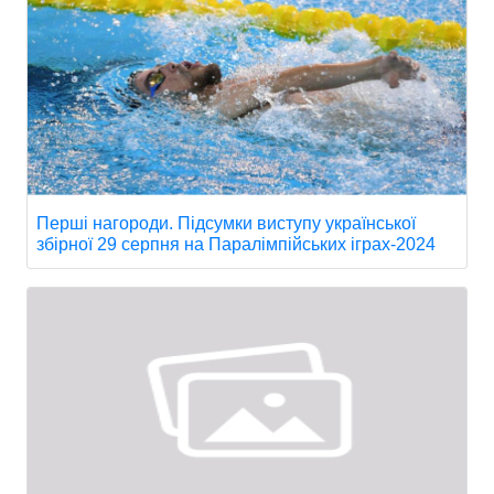
Перші нагороди. Підсумки виступу української
збірної 29 серпня на Паралімпійських іграх-2024