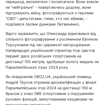
перешкод, веселитися і посміхатися. Вони зовсім
не "нейтральні" - повертаючись додому, вони
підтримують війну, фотографуються з героями
"СВО" і депутатами, тими, хто нас вбиває, -
поділився своїми думками Литвиненко.
Варто зауважити, що Олександр відмовився від
спільного фотографування з росіянином Євгеном
Торсуновим під час церемонії нагородження.
Напередодні український спринтер Ігор Цвєтов
переміг двох російських спортсменів на
дистанції 100 метрів, здобувши золоту медаль на
Паралімпійських іграх 2024 року.
Як повідомляв OBOZ.UA, український плавець
Андрій Трусов отримав дискваліфікацію у фіналі
Паралімпійських ігор-2024 на дистанції 100 м
брасом у класі SB6 (спортсмени з порушенням
рухових функцій, ампутованими кінцівками чи
порушенням зростання).