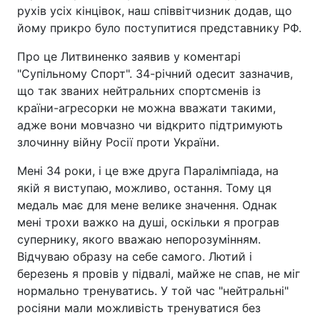
рухів усіх кінцівок, наш співвітчизник додав, що
йому прикро було поступитися представнику РФ.
Про це Литвиненко заявив у коментарі
"Супільному Спорт". 34-річний одесит зазначив,
що так званих нейтральних спортсменів із
країни-агресорки не можна вважати такими,
адже вони мовчазно чи відкрито підтримують
злочинну війну Росії проти України.
Мені 34 роки, і це вже друга Паралімпіада, на
якій я виступаю, можливо, остання. Тому ця
медаль має для мене велике значення. Однак
мені трохи важко на душі, оскільки я програв
супернику, якого вважаю непорозумінням.
Відчуваю образу на себе самого. Лютий і
березень я провів у підвалі, майже не спав, не міг
нормально тренуватись. У той час "нейтральні"
росіяни мали можливість тренуватися без