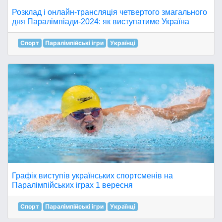
Розклад і онлайн-трансляція четвертого змагального
дня Паралімпіади-2024: як виступатиме Україна
Спорт
Паралімпійські ігри
Українці
Графік виступів українських спортсменів на
Паралімпійських іграх 1 вересня
Спорт
Паралімпійські ігри
Українці