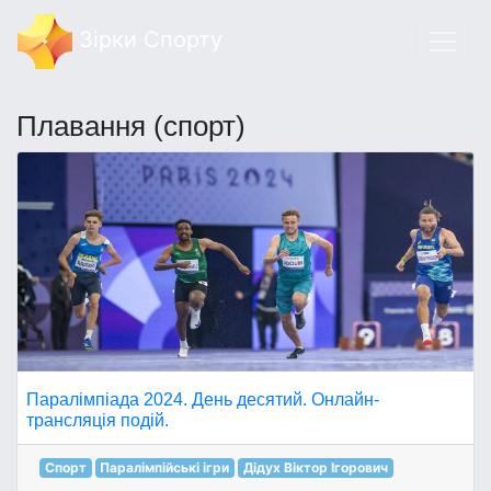
Зірки Спорту
Плавання (спорт)
Паралімпіада 2024. День десятий. Онлайн-
трансляція подій.
Спорт
Паралімпійські ігри
Дідух Віктор Ігорович