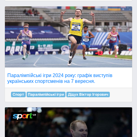
Паралімпійські ігри 2024 року: графік виступів
українських спортсменів на 7 вересня.
Спорт
Паралімпійські ігри
Дідух Віктор Ігорович