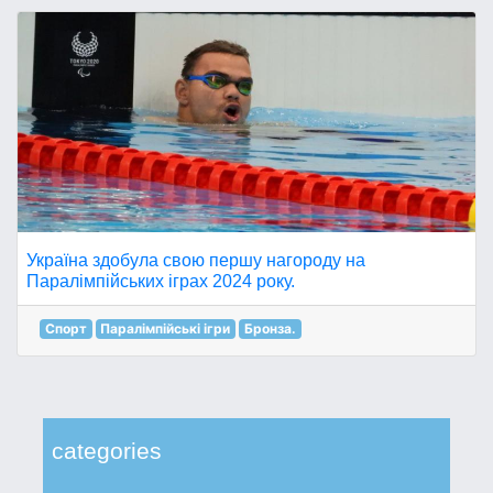
Україна здобула свою першу нагороду на
Паралімпійських іграх 2024 року.
Спорт
Паралімпійські ігри
Бронза.
categories