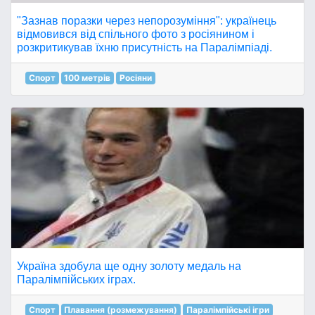
"Зазнав поразки через непорозуміння": українець
відмовився від спільного фото з росіянином і
розкритикував їхню присутність на Паралімпіаді.
Спорт
100 метрів
Росіяни
Україна здобула ще одну золоту медаль на
Паралімпійських іграх.
Спорт
Плавання (розмежування)
Паралімпійські ігри