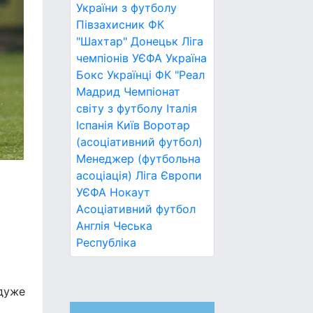
України з футболу
Півзахисник
ФК
"Шахтар" Донецьк
Ліга
чемпіонів УЄФА
Україна
Бокс
Українці
ФК "Реал
Мадрид
Чемпіонат
світу з футболу
Італія
Іспанія
Київ
Воротар
(асоціативний футбол)
Менеджер (футбольна
асоціація)
Ліга Європи
УЄФА
Нокаут
Асоціативний футбол
Англія
Чеська
Республіка
 дуже