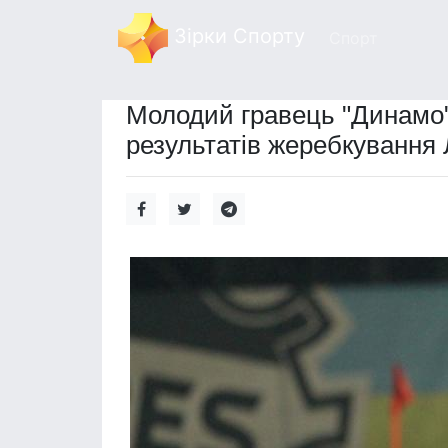
Зірки Спорту
Спорт
Молодий гравець "Динамо
результатів жеребкування Л