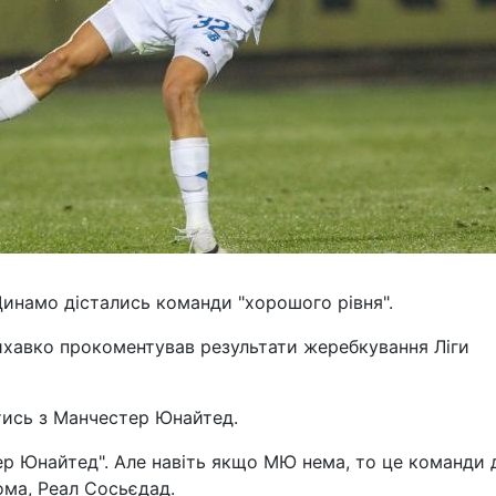
инамо дістались команди "хорошого рівня".
ихавко прокоментував результати жеребкування Ліги
ітись з Манчестер Юнайтед.
стер Юнайтед". Але навіть якщо МЮ нема, то це команди
Рома, Реал Сосьєдад.