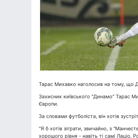
Тарас Михавко наголосив на тому, що Д
Захисник київського "Динамо" Тарас М
Європи.
За словами футболіста, він хотів зустр
"Я б хотів зіграти, звичайно, з "Манче
хорошого рівня - навіть ті самі Лаціо, 