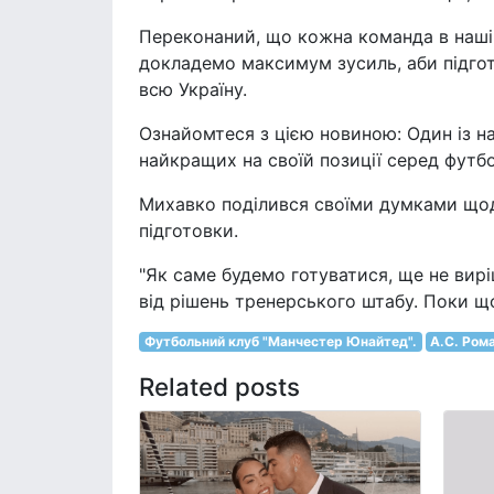
Переконаний, що кожна команда в нашій
докладемо максимум зусиль, аби підго
всю Україну.
Ознайомтеся з цією новиною: Один із н
найкращих на своїй позиції серед футбо
Михавко поділився своїми думками щод
підготовки.
"Як саме будемо готуватися, ще не вирі
від рішень тренерського штабу. Поки що
Футбольний клуб "Манчестер Юнайтед".
А.С. Ром
Related posts