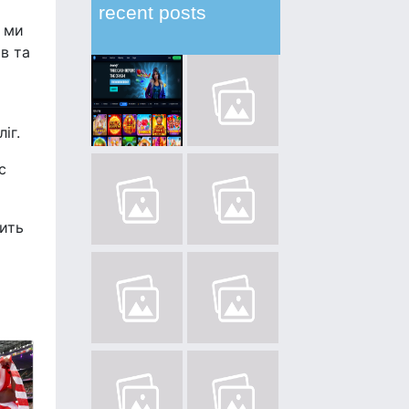
recent posts
е ми
в та
іг.
с
жить