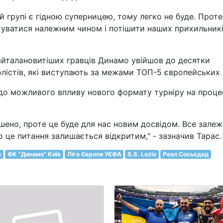
 групі є гідною суперницею, тому легко не буде. Прот
туватися належним чином і потішити наших прихильникі
айталановитіших гравців Динамо увійшов до десятки
лістів, які виступають за межами ТОП-5 європейських л
о можливого впливу нового формату турніру на проце
шено, проте це буде для нас новим досвідом. Все зале
 це питання залишається відкритим," - зазначив Тарас.
а
ФК "Динамо" Київ
Ліга Європи УЄФА
S.S. Lazio
Реал Сосьєдад