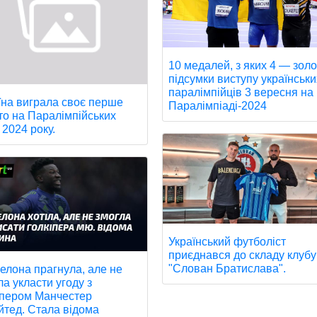
10 медалей, з яких 4 — золо
підсумки виступу українськи
паралімпійців 3 вересня на
їна виграла своє перше
Паралімпіаді-2024
то на Паралімпійських
 2024 року.
Український футболіст
приєднався до складу клубу
"Слован Братислава".
елона прагнула, але не
ла укласти угоду з
іпером Манчестер
тед. Стала відома