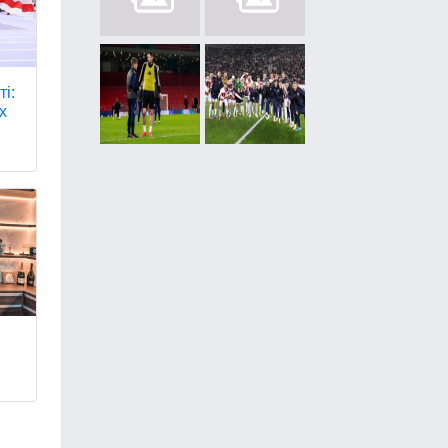
ті:
х