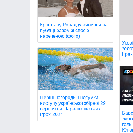
Кріштіану Роналду з'явився на
публіці разом зі своєю
нареченою (фото)
Укра
золо
іграх
Перші нагороди. Підсумки
виступу української збірної 29
серпня на Паралімпійських
Барс
іграх-2024
змог
голк
Юнай