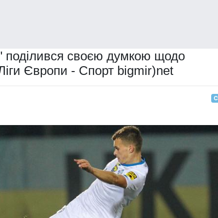
" поділився своєю думкою щодо
іги Європи - Спорт bigmir)net
С