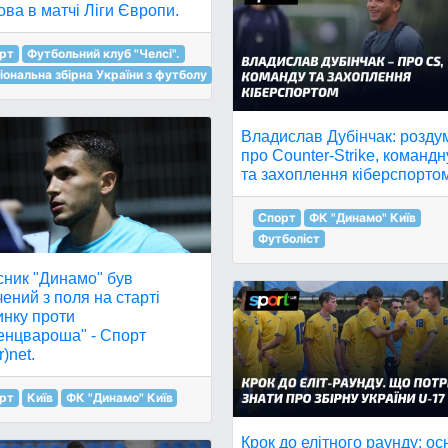
ва в матчі Ліги Європи.
рт
Футбольний клуб "Челсі".
іональна збірна України з футболу
Владислав Дубінчак: розду
про Counter-Strike, командн
та захоплення кіберспорто
Спорт
ФК "Динамо" Київ
Футболіст
сник "Динамо" був
ений з поля на старті
инку проти
енцвароша" - Спорт
r)net.
рт
Київ
ФК "Динамо" Київ
Крок до елітного раунду: ос