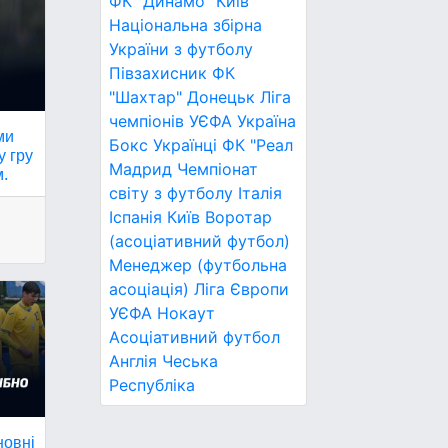
ФК "Динамо" Київ
Національна збірна
України з футболу
Півзахисник
ФК
"Шахтар" Донецьк
Ліга
чемпіонів УЄФА
Україна
ми
Бокс
Українці
ФК "Реал
у гру
Мадрид
Чемпіонат
м.
світу з футболу
Італія
Іспанія
Київ
Воротар
(асоціативний футбол)
Менеджер (футбольна
асоціація)
Ліга Європи
УЄФА
Нокаут
Асоціативний футбол
Англія
Чеська
Республіка
новні