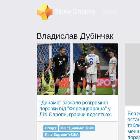
Зірки Спорту
Спорт
Владислав Дубінчак
"Динамо" зазнало розгромної
поразки від "Ференцвароша" у
Без ж
Лізі Європи, граючи вдесятьох.
остан
табли
Спорт
ФК "Динамо" Київ
меншо
Ліга Європи УЄФА
пораз