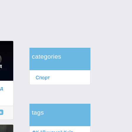
categories
Спорт
ад
tags
в