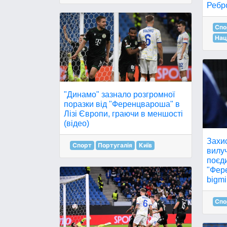
Ребро
Спо
Нац
"Динамо" зазнало розгромної
поразки від "Ференцвароша" в
Лізі Європи, граючи в меншості
(відео)
Захи
Спорт
Португалія
Київ
вилуч
поєд
"Фер
bigmi
Спо