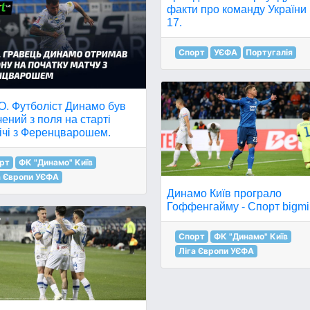
факти про команду України
17.
Спорт
УЄФА
Португалія
О. Футболіст Динамо був
ений з поля на старті
ічі з Ференцварошем.
рт
ФК "Динамо" Київ
а Європи УЄФА
Динамо Київ програло
Гоффенгайму - Спорт bigmir
Спорт
ФК "Динамо" Київ
Ліга Європи УЄФА