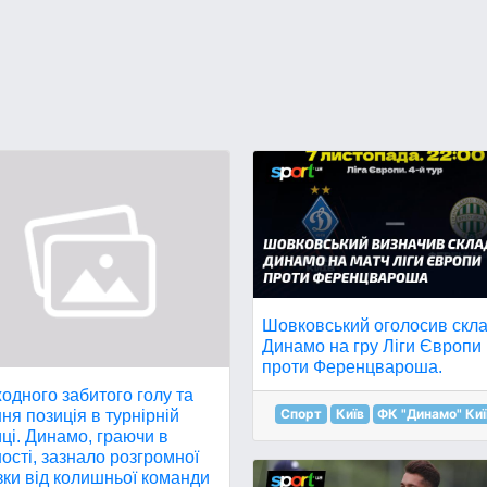
Шовковський оголосив скл
Динамо на гру Ліги Європи
проти Ференцвароша.
одного забитого голу та
Спорт
Київ
ФК "Динамо" Киї
ня позиція в турнірній
ці. Динамо, граючи в
сті, зазнало розгромної
ки від колишньої команди