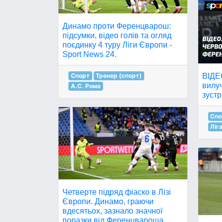
Динамо проти Ференцварош:
підсумки, відео голів та огляд
поєдинку 4 туру Ліги Європи -
Sport News 24.
ВІДЕ
Спорт
Тренер (спорт)
вилуч
А.С. Рома
зустр
Спо
Ліг
Четверте підряд фіаско в Лізі
Європи. Динамо, граючи
вдесятьох, зазнало значної
поразки від Ференцвароша.