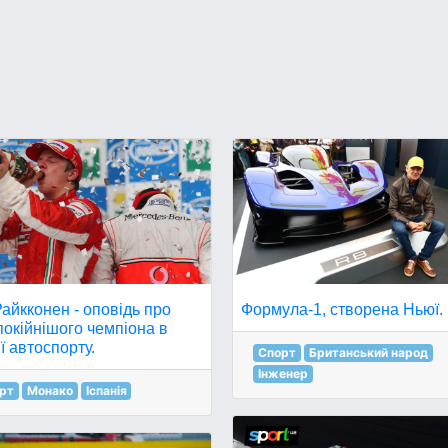
Райкконен - оповідь про
Формула-1, створена Ньюї.
окійнішого чемпіона в
ії автоспорту.
Спорт
Британський народ
Інженер
рт
Монако
Іспанія