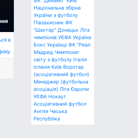
ФК "Динамо" Київ
Національна збірна
України з футболу
Півзахисник
ФК
"Шахтар" Донецьк
Ліга
чемпіонів УЄФА
Україна
ься в
Бокс
Українці
ФК "Реал
року.
Мадрид
Чемпіонат
світу з футболу
Італія
Іспанія
Київ
Воротар
(асоціативний футбол)
Менеджер (футбольна
асоціація)
Ліга Європи
УЄФА
Нокаут
Асоціативний футбол
Англія
Чеська
Республіка