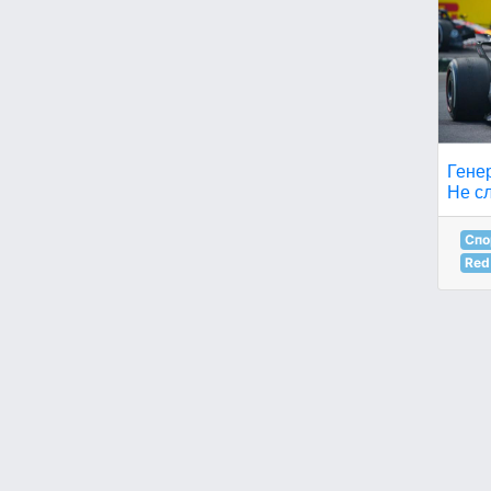
Гене
Не сл
Спо
Red