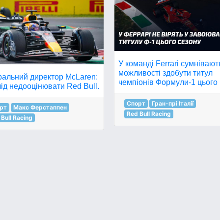
У команді Ferrari сумнівают
можливості здобути титул
ральний директор McLaren:
чемпіонів Формули-1 цього 
ід недооцінювати Red Bull.
Спорт
Гран-прі Італії
рт
Макс Ферстаппен
Red Bull Racing
 Bull Racing