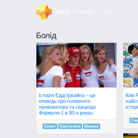
Зірки Спорту
Спорт
Болід
Історія Едді Ірвайна – це
Кімі 
оповідь про головного
найсп
провокатора та серцеїда
істор
Формули-1 в 90-х роках.
Спо
Спорт
Португалія
Монако