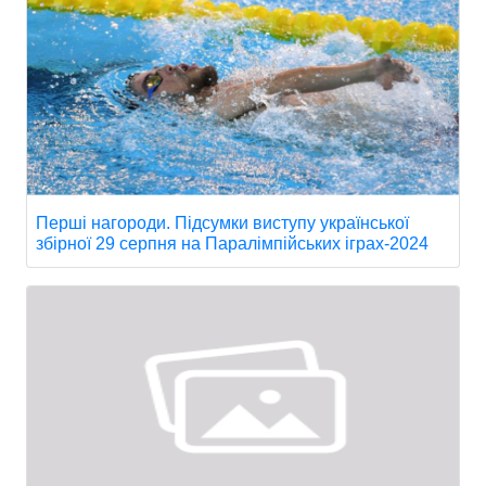
Перші нагороди. Підсумки виступу української
збірної 29 серпня на Паралімпійських іграх-2024