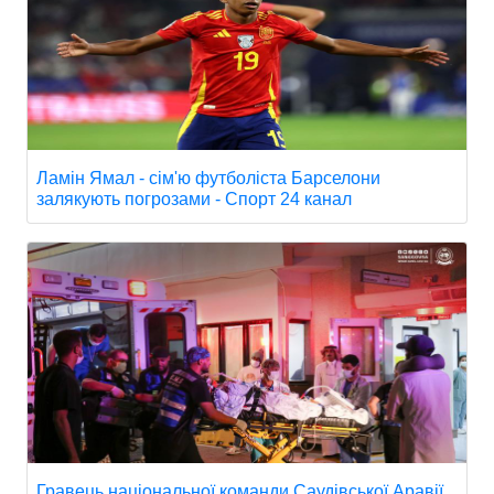
Ламін Ямал - сім'ю футболіста Барселони
залякують погрозами - Спорт 24 канал
Гравець національної команди Саудівської Аравії