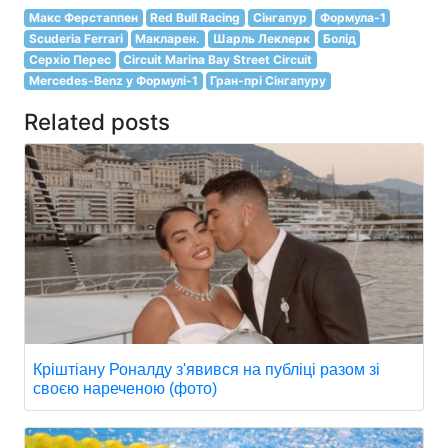
Макс Ферстаппен
Red Bull Racing
Сінгапур
Формула-1
Scuderia Ferrari
Макларен.
Шарль Леклерк
Болід
Серхіо Перес
Circuit Marina Bay Street Circuit
Mercedes-Benz у Формулі-1
Гран-прі Сінгапуру
Related posts
Кріштіану Роналду з'явився на публіці разом зі
своєю нареченою (фото)