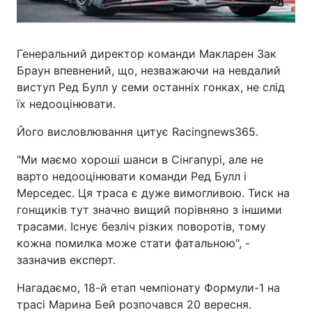
Генеральний директор команди Макларен Зак
Браун впевнений, що, незважаючи на невдалий
виступ Ред Булл у семи останніх гонках, не слід
їх недооцінювати.
Його висловлювання цитує Racingnews365.
"Ми маємо хороші шанси в Сінгапурі, але не
варто недооцінювати команди Ред Булл і
Мерседес. Ця траса є дуже вимогливою. Тиск на
гонщиків тут значно вищий порівняно з іншими
трасами. Існує безліч різких поворотів, тому
кожна помилка може стати фатальною", -
зазначив експерт.
Нагадаємо, 18-й етап чемпіонату Формули-1 на
трасі Марина Бей розпочався 20 вересня.