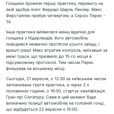
Гонщики провели першу практику, перемогу на
якій здобув пілот Феррарі Шарль Леклер. Макс
Ферстаппен прибув четвертим, а Серхіо Перес -
14.
Інша практика виявилася менш вдалою для
гонщика з Нідерландів: його автомобіль
поводився незвично протягом усього заїзду, і
врешті-решт Макс втратив контроль, виїхавши за
межі траси, що призвело до 15-го місця в
підсумковому протоколі. Тим часом Перес
фінішував на восьмому місці.
Сьогодні, 21 вересня, о 12:30 за київським часом
запланована третя практика, а через 3 з
половиною години, о 16:00, стартує кваліфікація
Гран-прі Сінгапуру. Саме в цей момент буде
визначено позиції автомобілів на головній гонці,
що відбудеться 22 вересня о 15:00.