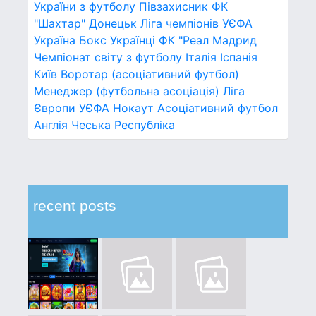
України з футболу
Півзахисник
ФК
"Шахтар" Донецьк
Ліга чемпіонів УЄФА
Україна
Бокс
Українці
ФК "Реал Мадрид
Чемпіонат світу з футболу
Італія
Іспанія
Київ
Воротар (асоціативний футбол)
Менеджер (футбольна асоціація)
Ліга
Європи УЄФА
Нокаут
Асоціативний футбол
Англія
Чеська Республіка
recent posts