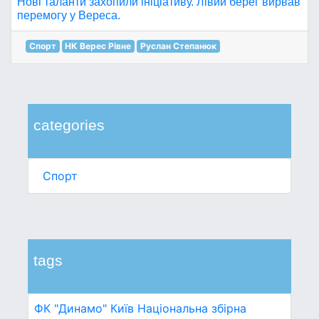
Нові таланти захопили ініціативу. Лівий берег вирвав
перемогу у Вереса.
Спорт
НК Верес Рівне
Руслан Степанюк
categories
Спорт
tags
ФК "Динамо" Київ
Національна збірна