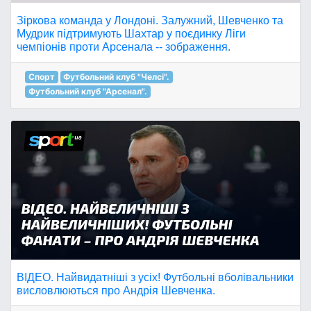
Зіркова команда у Лондоні. Залужний, Шевченко та
Мудрик підтримують Шахтар у поєдинку Ліги
чемпіонів проти Арсенала -- зображення.
Спорт
Футбольний клуб "Челсі".
Футбольний клуб "Арсенал".
ВІДЕО. Найвидатніші з усіх! Футбольні вболівальники
висловлюються про Андрія Шевченка.