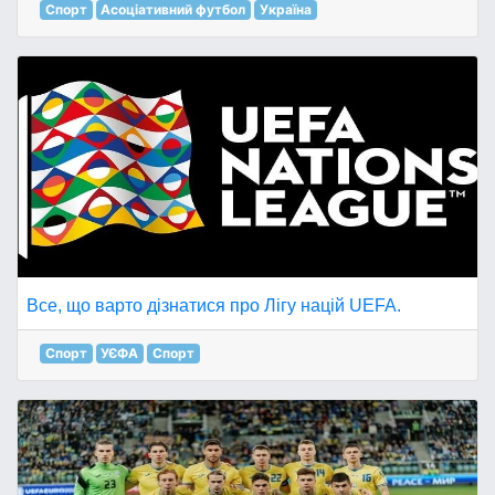
Спорт
Асоціативний футбол
Україна
Все, що варто дізнатися про Лігу націй UEFA.
Спорт
УЄФА
Спорт