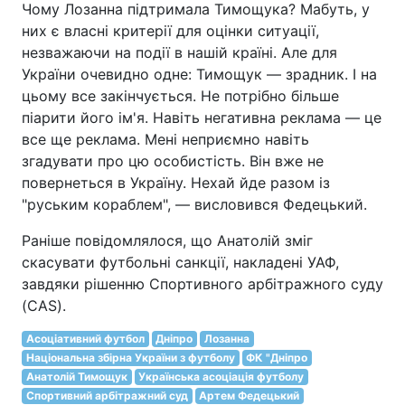
Чому Лозанна підтримала Тимощука? Мабуть, у
них є власні критерії для оцінки ситуації,
незважаючи на події в нашій країні. Але для
України очевидно одне: Тимощук — зрадник. І на
цьому все закінчується. Не потрібно більше
піарити його ім'я. Навіть негативна реклама — це
все ще реклама. Мені неприємно навіть
згадувати про цю особистість. Він вже не
повернеться в Україну. Нехай йде разом із
"руським кораблем", — висловився Федецький.
Раніше повідомлялося, що Анатолій зміг
скасувати футбольні санкції, накладені УАФ,
завдяки рішенню Спортивного арбітражного суду
(CAS).
Асоціативний футбол
Дніпро
Лозанна
Національна збірна України з футболу
ФК "Дніпро
Анатолій Тимощук
Українська асоціація футболу
Спортивний арбітражний суд
Артем Федецький