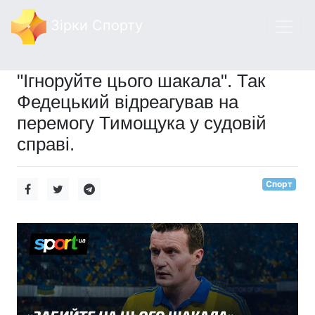
Зірки Спорту
"Ігноруйте цього шакала". Так
Федецький відреагував на
перемогу Тимощука у судовій
справі.
Спорт