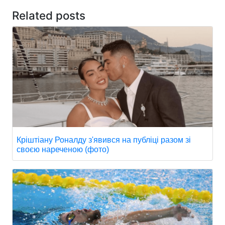
Related posts
Кріштіану Роналду з'явився на публіці разом зі
своєю нареченою (фото)