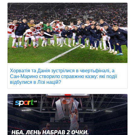
Хорватія та Данія зустрілися в чвертьфіналі, а
Сан-Марино створило справжню казку: які події
відбулися в Лізі націй?