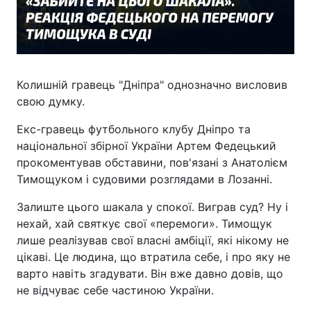
Колишній гравець "Дніпра" однозначно висловив
свою думку.
Екс-гравець футбольного клубу Дніпро та
національної збірної України Артем Федецький
прокоментував обставини, пов'язані з Анатолієм
Тимощуком і судовими розглядами в Лозанні.
Залиште цього шакала у спокої. Виграв суд? Ну і
нехай, хай святкує свої «перемоги». Тимощук
лише реалізував свої власні амбіції, які нікому не
цікаві. Це людина, що втратила себе, і про яку не
варто навіть згадувати. Він вже давно довів, що
не відчуває себе частиною України.