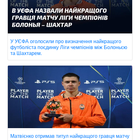
У УЄФА оголосили про визначення найкращого
футболіста поєдинку Ліги чемпіонів між Болоньєю
та Шахтарем.
Матвієнко отримав титул найкращого гравця матчу