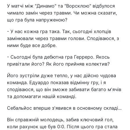
У матчі між "Динамо" та "Ворсклою" відбулося
чимало замін через травми. Чи можна сказати,
що гра була напруженою?
- У нас кожна гра така. Так, сьогодні хлопців
замінювали через травми голови. Сподіваюся, з
ними буде все добре.
- Сьогодні була дебютна гра Герреро. Якось
привітали його? Як його прийняв колектив?
Його зустріли дуже тепло, у нас дійсно чудова
команда. Едуардо показав відмінну гру, і я
сподіваюся, що він зможе забивати багато м'ячів
та допомагати нашій команді.
Себальйос вперше з'явився в основному складі...
Він справжній молодець, забив ключовий гол,
коли рахунок ще був 0:0. Після цього гра стала