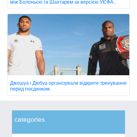
між Болоньєю та Шахтарем за версією УЄФА.
Джошуа і Дюбуа організували відкрите тренування
перед поєдинком.
categories