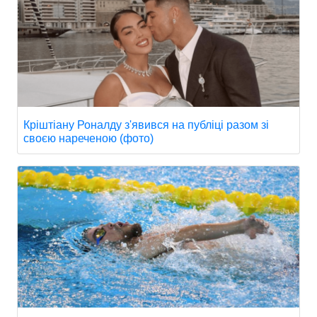
Кріштіану Роналду з'явився на публіці разом зі
своєю нареченою (фото)