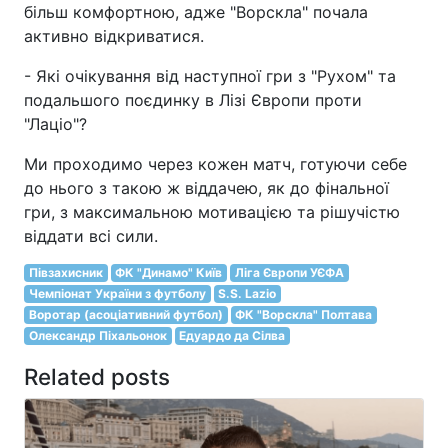
більш комфортною, адже "Ворскла" почала
активно відкриватися.
- Які очікування від наступної гри з "Рухом" та
подальшого поєдинку в Лізі Європи проти
"Лаціо"?
Ми проходимо через кожен матч, готуючи себе
до нього з такою ж віддачею, як до фінальної
гри, з максимальною мотивацією та рішучістю
віддати всі сили.
Півзахисник
ФК "Динамо" Київ
Ліга Європи УЄФА
Чемпіонат України з футболу
S.S. Lazio
Воротар (асоціативний футбол)
ФК "Ворскла" Полтава
Олександр Піхальонок
Едуардо да Сілва
Related posts