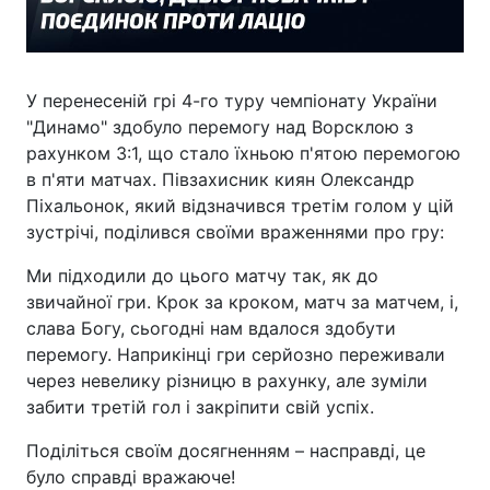
У перенесеній грі 4-го туру чемпіонату України
"Динамо" здобуло перемогу над Ворсклою з
рахунком 3:1, що стало їхньою п'ятою перемогою
в п'яти матчах. Півзахисник киян Олександр
Піхальонок, який відзначився третім голом у цій
зустрічі, поділився своїми враженнями про гру:
Ми підходили до цього матчу так, як до
звичайної гри. Крок за кроком, матч за матчем, і,
слава Богу, сьогодні нам вдалося здобути
перемогу. Наприкінці гри серйозно переживали
через невелику різницю в рахунку, але зуміли
забити третій гол і закріпити свій успіх.
Поділіться своїм досягненням – насправді, це
було справді вражаюче!