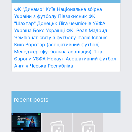
ФК "Динамо" Київ
Національна збірна
України з футболу
Півзахисник
ФК
"Шахтар" Донецьк
Ліга чемпіонів УЄФА
Україна
Бокс
Українці
ФК "Реал Мадрид
Чемпіонат світу з футболу
Італія
Іспанія
Київ
Воротар (асоціативний футбол)
Менеджер (футбольна асоціація)
Ліга
Європи УЄФА
Нокаут
Асоціативний футбол
Англія
Чеська Республіка
recent posts