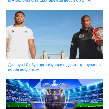
між Болоньєю та Шахтарем за версією УЄФА.
Джошуа і Дюбуа організували відкрите тренування
перед поєдинком.