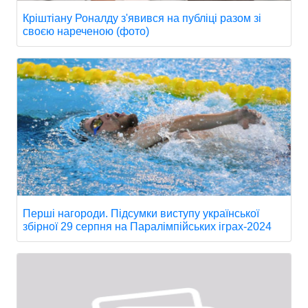
Кріштіану Роналду з'явився на публіці разом зі
своєю нареченою (фото)
Перші нагороди. Підсумки виступу української
збірної 29 серпня на Паралімпійських іграх-2024