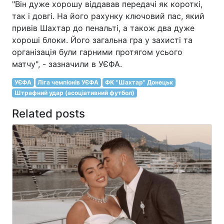
"Він дуже хорошу віддавав передачі як короткі,
так і довгі. На його рахунку ключовий пас, який
привів Шахтар до пенальті, а також два дуже
хороші блоки. Його загальна гра у захисті та
організація були гарними протягом усього
матчу", - зазначили в УЄФА.
УЄФА
Ліга чемпіонів УЄФА
ФК "Шахтар" Донецьк
Штрафний удар (асоціативний футбол)
Related posts