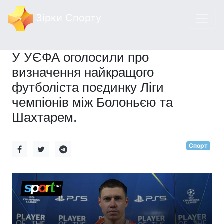
Зірки Спорту
У УЄФА оголосили про
визначення найкращого
футболіста поєдинку Ліги
чемпіонів між Болоньєю та
Шахтарем.
Спорт