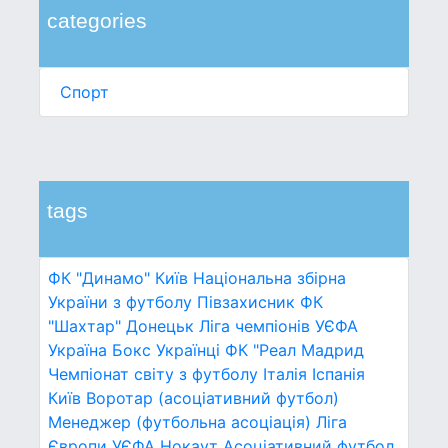
categories
Спорт
tags
ФК "Динамо" Київ
Національна збірна
України з футболу
Півзахисник
ФК
"Шахтар" Донецьк
Ліга чемпіонів УЄФА
Україна
Бокс
Українці
ФК "Реал Мадрид
Чемпіонат світу з футболу
Італія
Іспанія
Київ
Воротар (асоціативний футбол)
Менеджер (футбольна асоціація)
Ліга
Європи УЄФА
Нокаут
Асоціативний футбол