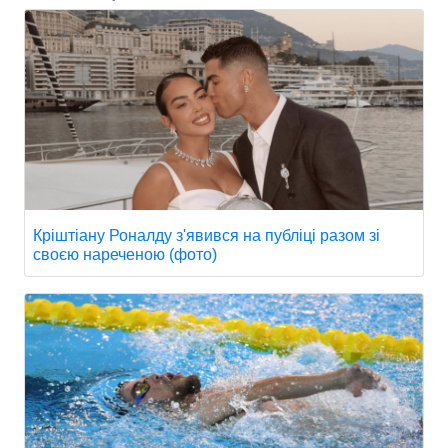
Кріштіану Роналду з'явився на публіці разом зі
своєю нареченою (фото)