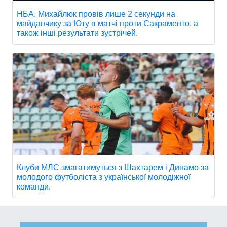
НБА. Михайлюк провів лише 2 секунди на
майданчику за Юту в матчі проти Сакраменто, а
також інші результати зустрічей.
Клуби МЛС змагатимуться з Шахтарем і Динамо за
молодого футболіста з української молодіжної
команди.