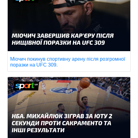
Міочич покинув спортивну арену після розгромної
поразки на UFC 309.