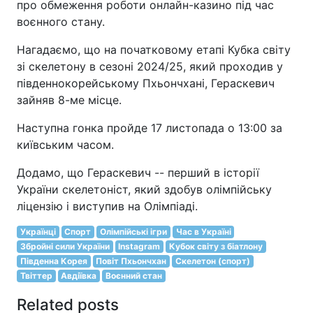
про обмеження роботи онлайн-казино під час
воєнного стану.
Нагадаємо, що на початковому етапі Кубка світу
зі скелетону в сезоні 2024/25, який проходив у
південнокорейському Пхьончхані, Гераскевич
зайняв 8-ме місце.
Наступна гонка пройде 17 листопада о 13:00 за
київським часом.
Додамо, що Гераскевич -- перший в історії
України скелетоніст, який здобув олімпійську
ліцензію і виступив на Олімпіаді.
Українці
Спорт
Олімпійські ігри
Час в Україні
Збройні сили України
Instagram
Кубок світу з біатлону
Південна Корея
Повіт Пхьончхан
Скелетон (спорт)
Твіттер
Авдіївка
Воєнний стан
Related posts