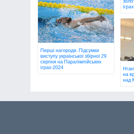
золо
іграх
Перші нагороди. Підсумки
виступу української збірної 29
серпня на Паралімпійських
іграх-2024
Нган
на в
над 