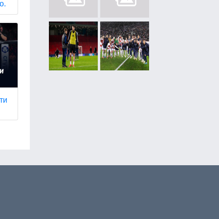
о.
ти