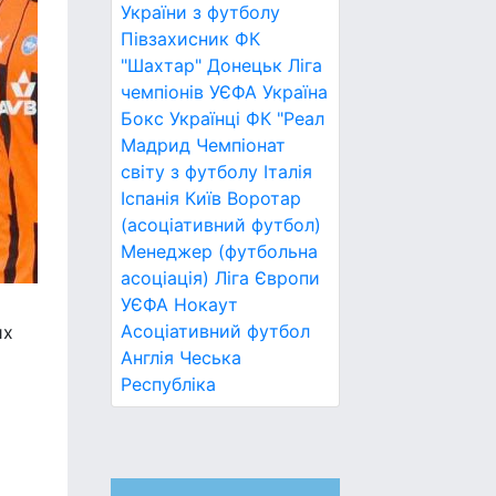
України з футболу
Півзахисник
ФК
"Шахтар" Донецьк
Ліга
чемпіонів УЄФА
Україна
Бокс
Українці
ФК "Реал
Мадрид
Чемпіонат
світу з футболу
Італія
Іспанія
Київ
Воротар
(асоціативний футбол)
Менеджер (футбольна
асоціація)
Ліга Європи
УЄФА
Нокаут
Асоціативний футбол
их
Англія
Чеська
Республіка