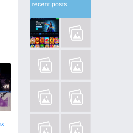
recent posts
а
ах