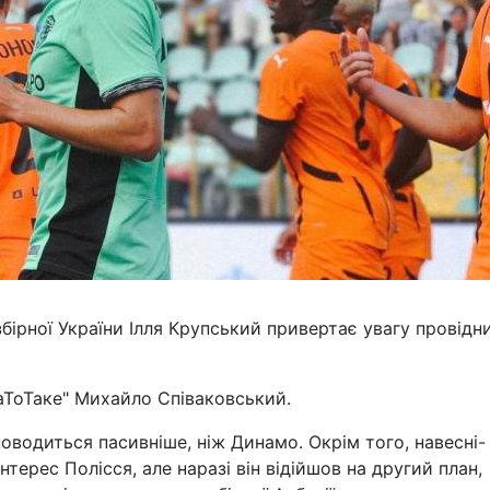
бірної України Ілля Крупський привертає увагу провідн
аТоТаке" Михайло Співаковський.
оводиться пасивніше, ніж Динамо. Окрім того, навесні-
нтерес Полісся, але наразі він відійшов на другий план,