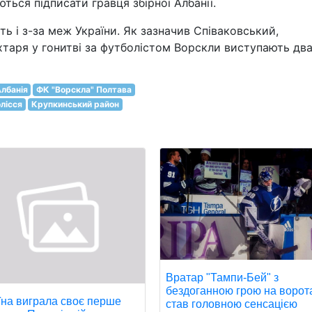
ться підписати гравця збірної Албанії.
ь і з-за меж України. Як зазначив Співаковський,
аря у гонитві за футболістом Ворскли виступають дв
лбанія
ФК "Ворскла" Полтава
лісся
Крупкинський район
Вратар "Тампи-Бей" з
бездоганною грою на ворот
їна виграла своє перше
став головною сенсацією