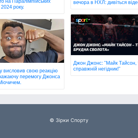
то на Паралімпійських
вечора в НХЛ: дивіться віде
 2024 року.
Джон Джонс: "Майк Тайсон, 
справжній негідник!"
у висловив свою реакцію
ражаючу перемогу Джонса
Міочичем.
© Зірки Спорту