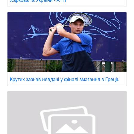
Харкова та України - АТН
Крутих зазнав невдачі у фіналі змагання в Греції.