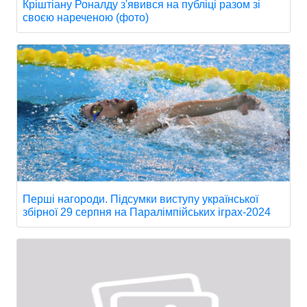
Кріштіану Роналду з'явився на публіці разом зі
своєю нареченою (фото)
Перші нагороди. Підсумки виступу української
збірної 29 серпня на Паралімпійських іграх-2024