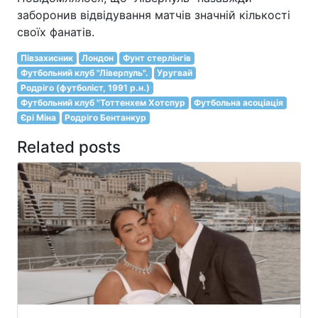
заборонив відвідування матчів значній кількості
своїх фанатів.
Півзахисник
Лондон
Фунт стерлінгів
Футбольний клуб "Ліверпуль".
Уругвай
Родріго (футболіст, 1991 р.н.)
Футбольний клуб "Тоттенхем Хотспур
Футбольна асоціація
Єрі Міна
Родріго Бентанкур
Related posts