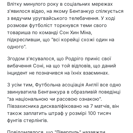
Влітку минулого року в соціальних мережах
з'явилося відео, на якому Бентанкур спілкується
з ведучим уругвайського телебачення. У ході
розмови футболіст торкнувся теми свого
товариша по команді Сон Хин Міна,
підкресливши, що "всі корейці схожі один на
одного".
Згодом з'ясувалося, що Родріго приніс свої
вибачення Соні, на що той відповів, що даний
інцидент не позначився на їхніх взаєминах.
З усім тим, Футбольна асоціація Англії все одно
звинуватила Бентанкура в образливій поведінці
"за національною чи расовою ознакою".
Півзахисника дискваліфіковано на 7 матчів, він
також заплатить штраф у розмірі 100 тисяч
фунтів стерлінгів.
Повідомлялося, що "Ліверпуль" назавжди