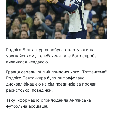
Родріго Бентанкур спробував жартувати на
уругвайському телебаченні, але його спроба
виявилася невдалою.
Гравця середньої лінії лондонського "Тоттенгема"
Родріго Бентанкура було оштрафовано
дискваліфікацією на сім поєдинків за прояви
расистської поведінки.
Таку інформацію оприлюднила Англійська
футбольна асоціація.