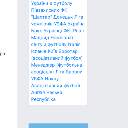
України з футболу
Півзахисник
ФК
"Шахтар" Донецьк
Ліга
чемпіонів УЄФА
Україна
Бокс
Українці
ФК "Реал
Мадрид
Чемпіонат
світу з футболу
Італія
Іспанія
Київ
Воротар
ера
(асоціативний футбол)
Менеджер (футбольна
асоціація)
Ліга Європи
УЄФА
Нокаут
Асоціативний футбол
Англія
Чеська
Республіка