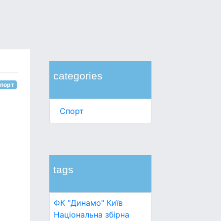
categories
порт
Спорт
tags
ФК "Динамо" Київ
Національна збірна