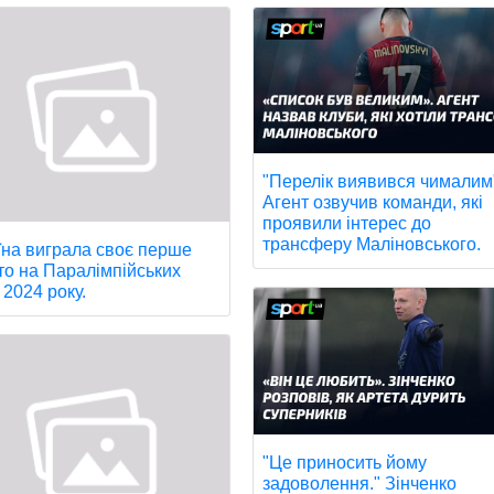
"Перелік виявився чималим
Агент озвучив команди, які
проявили інтерес до
трансферу Маліновського.
їна виграла своє перше
то на Паралімпійських
 2024 року.
"Це приносить йому
задоволення." Зінченко