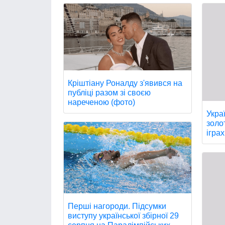
Кріштіану Роналду з'явився на
публіці разом зі своєю
нареченою (фото)
Укра
золо
іграх
Перші нагороди. Підсумки
виступу української збірної 29