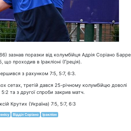
66) зазнав поразки від колумбійця Адрія Соріано Барр
, що проходив в Іракліоні (Греція).
ршився з рахунком 7:5, 5:7, 6:3.
х сетах, третій дався 25-річному колумбійцю доволі
 5:2 та з другої спроби закрив матч.
ій Крутих (Україна) 7:5, 5:7, 6:3
енісу
Відділ Соріано
Іракліон