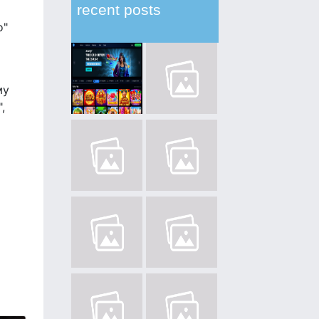
recent posts
о"
му
,