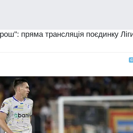
рош": пряма трансляція поєдинку Ліг
С