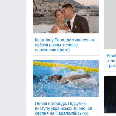
Кріштіану Роналду з'явився на
публіці разом зі своєю
нареченою (фото)
Укра
золо
іграх
Перші нагороди. Підсумки
виступу української збірної 29
серпня на Паралімпійських