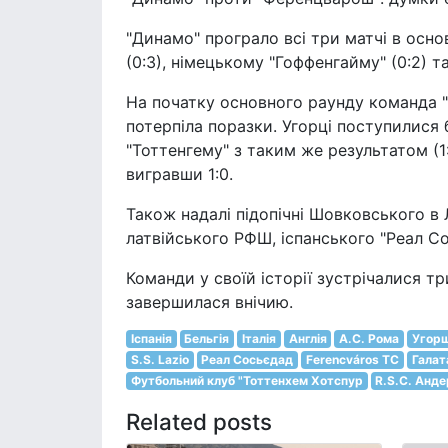
"Динамо" програло всі три матчі в осно
(0:3), німецькому "Гоффенгайму" (0:2) та 
На початку основного раунду команда "
потерпіла поразки. Угорці поступилися 
"Тоттенгему" з таким же результатом (1
вигравши 1:0.
Також надалі підопічні Шовковського в Л
латвійського РФШ, іспанського "Реал Со
Команди у своїй історії зустрічалися тр
завершилася внічию.
Іспанія
Бельгія
Італія
Англія
А.С. Рома
Угор
S.S. Lazio
Реал Сосьєдад
Ferencváros TC
Галат
Футбольний клуб "Тоттенхем Хотспур
R.S.C. Анд
Related posts