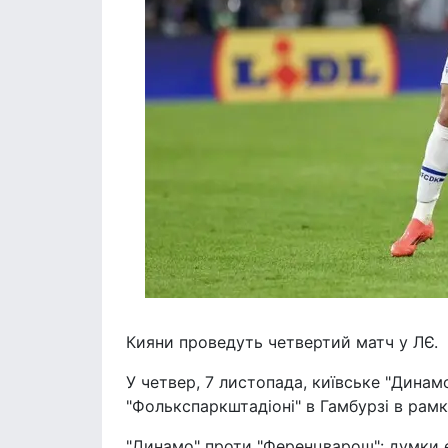
Кияни проведуть четвертий матч у ЛЄ.
У четвер, 7 листопада, київське "Динам
"Фолькспаркштадіоні" в Гамбурзі в рамк
"Динамо" проти "Ференцварош": думки е