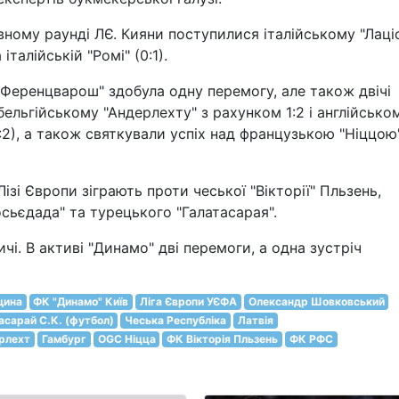
вному раунді ЛЄ. Кияни поступилися італійському "Лаці
італійській "Ромі" (0:1).
Ференцварош" здобула одну перемогу, але також двічі
бельгійському "Андерлехту" з рахунком 1:2 і англійсько
:2), а також святкували успіх над французькою "Ніццою"
ізі Європи зіграють проти чеської "Вікторії" Пльзень,
сьєдада" та турецького "Галатасарая".
ичі. В активі "Динамо" дві перемоги, а одна зустріч
щина
ФК "Динамо" Київ
Ліга Європи УЄФА
Олександр Шовковський
асарай С.К. (футбол)
Чеська Республіка
Латвія
ерлехт
Гамбург
OGC Ніцца
ФК Вікторія Пльзень
ФК РФС