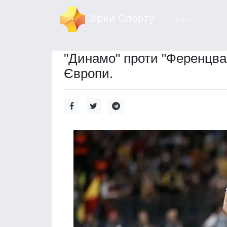
Зірки Спорту
Спорт
"Динамо" проти "Ференцва
Європи.