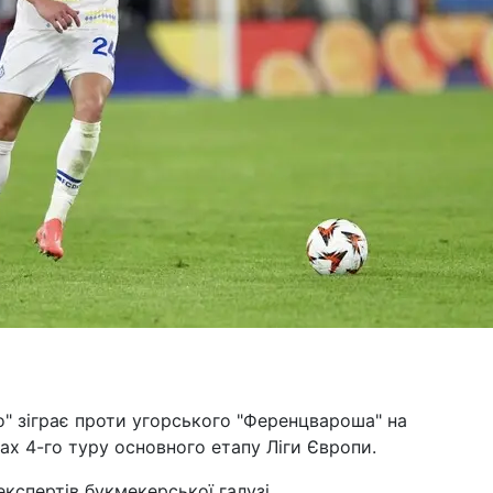
о" зіграє проти угорського "Ференцвароша" на
ах 4-го туру основного етапу Ліги Європи.
кспертів букмекерської галузі.