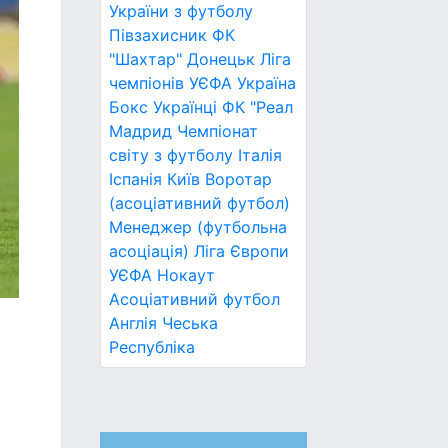
України з футболу
Півзахисник
ФК
"Шахтар" Донецьк
Ліга
чемпіонів УЄФА
Україна
Бокс
Українці
ФК "Реал
Мадрид
Чемпіонат
світу з футболу
Італія
Іспанія
Київ
Воротар
(асоціативний футбол)
Менеджер (футбольна
асоціація)
Ліга Європи
УЄФА
Нокаут
Асоціативний футбол
Англія
Чеська
Республіка