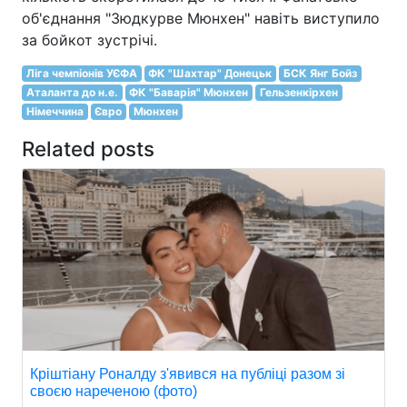
об'єднання "Зюдкурве Мюнхен" навіть виступило
за бойкот зустрічі.
Ліга чемпіонів УЄФА
ФК "Шахтар" Донецьк
БСК Янг Бойз
Аталанта до н.е.
ФК "Баварія" Мюнхен
Гельзенкірхен
Німеччина
Євро
Мюнхен
Related posts
Кріштіану Роналду з'явився на публіці разом зі
своєю нареченою (фото)