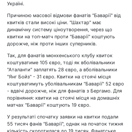
Україні.
Причиною масової відмови фанатів "Баварії" від
квитків стали високі ціни. "Шахтар" має
динамічну систему ціноутворення, через що
квитки на топ-матч проти "Баварії" коштують
дорожче, ніж проти інших суперників.
Так, для фанатів мюнхенського клубу квиток
коштуватиме 105 євро, тоді як вболівальники
"Аталанти" заплатять 28 євро, а вболівальники
"Янг Бойз" - 31 євро. Квитки на стоячі місця
коштуватимуть уболівальникам "Баварії" 52 євро
- вдвічі дорожче, ніж для фанатів з Бергамо. Для
порівняння: квитки на стоячі місця на домашніх
матчах "Баварії" коштують 19 євро.
У результаті спочатку заявки на квитки подали
55 тисяч фанів "Баварії", однак на початок тижня
кількість скоротилася до 19 тисяч. Фанатське