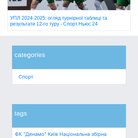
УПЛ 2024-2025: огляд турнірної таблиці та
результати 12-го туру - Спорт Ньюс 24
categories
Спорт
tags
ФК "Динамо" Київ
Національна збірна