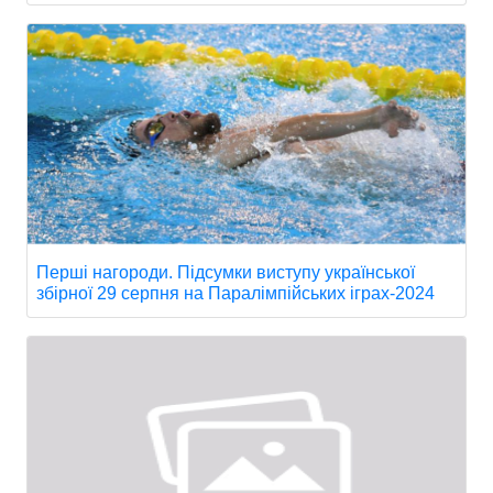
Перші нагороди. Підсумки виступу української
збірної 29 серпня на Паралімпійських іграх-2024