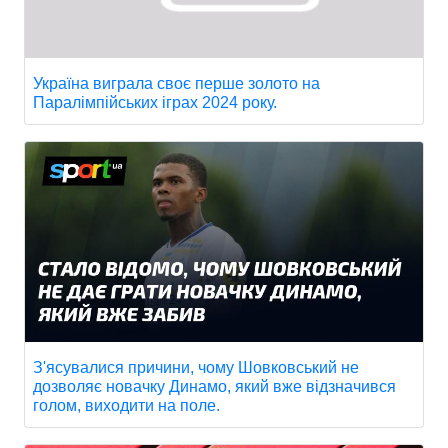
Україна виграла своє перше золото на
Паралімпійських іграх 2024 року.
З'ясувалися причини, чому Шовковський не
дозволяє новачку Динамо, який вже відзначився
голом, виходити на поле.