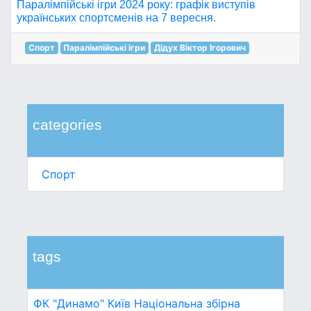
Паралімпійські ігри 2024 року: графік виступів
українських спортсменів на 7 вересня.
Спорт
Паралімпійські ігри
Дідух Віктор Ігорович
categories
Спорт
tags
ФК "Динамо" Київ
Національна збірна