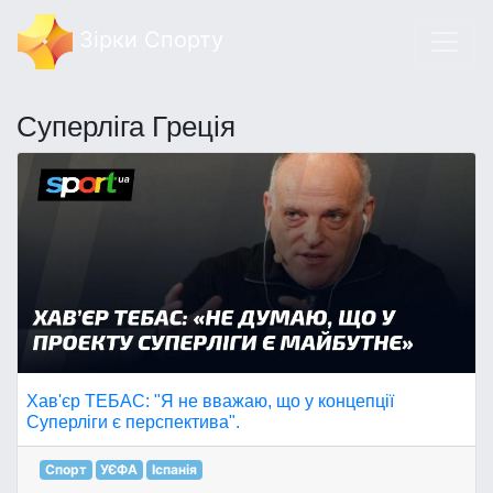
Зірки Спорту
Суперліга Греція
Хав'єр ТЕБАС: "Я не вважаю, що у концепції
Суперліги є перспектива".
Спорт
УЄФА
Іспанія