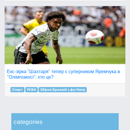
Екс-зірка "Шахтаря" тепер є суперником Яремчука в
"Олімпіакосі": хто це?
Спорт
УЄФА
Збірна Бразилії з футболу
categories