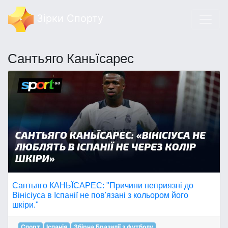
Зірки Спорту
Сантьяго Каньїсарес
Сантьяго КАНЬЇСАРЕС: "Причини неприязні до
Вінісіуса в Іспанії не пов'язані з кольором його
шкіри."
Спорт
Іспанія
Збірна Бразилії з футболу