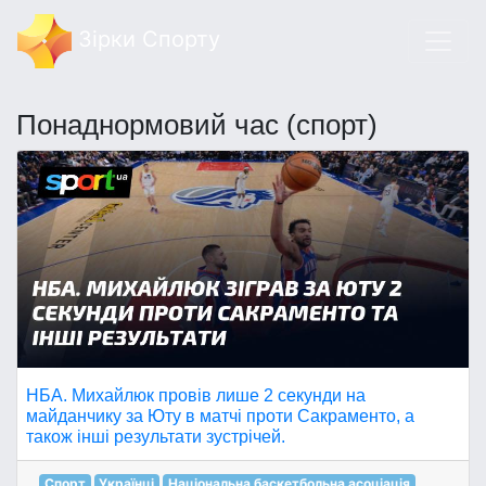
Зірки Спорту
Понаднормовий час (спорт)
НБА. Михайлюк провів лише 2 секунди на
майданчику за Юту в матчі проти Сакраменто, а
також інші результати зустрічей.
Спорт
Українці
Національна баскетбольна асоціація