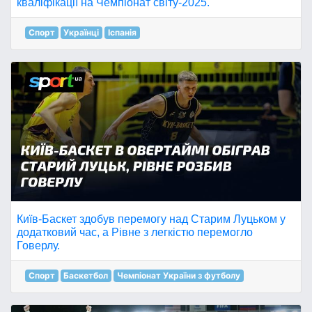
кваліфікації на Чемпіонат світу-2025.
Спорт
Українці
Іспанія
Київ-Баскет здобув перемогу над Старим Луцьком у
додатковий час, а Рівне з легкістю перемогло
Говерлу.
Спорт
Баскетбол
Чемпіонат України з футболу