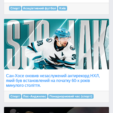
Спорт
Асоціативний футбол
Київ
Сан-Хосе оновив незаслужений антирекорд НХЛ,
який був встановлений на початку 60-х років
минулого століття.
Спорт
Лос-Анджелес
Понаднормовий час (спорт)