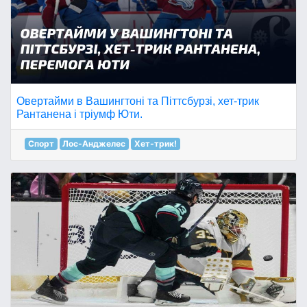
Овертайми в Вашингтоні та Піттсбурзі, хет-трик
Рантанена і тріумф Юти.
Спорт
Лос-Анджелес
Хет-трик!