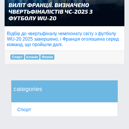
Відбір до чвертьфіналу чемпіонату світу з футболу
WU-20 2025 завершено, і Франція оголошена серед
команд, що пройшли далі.
Спорт
Іспанія
Японія
categories
Спорт