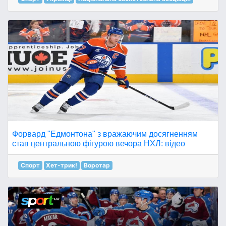
Форвард "Едмонтона" з вражаючим досягненням
став центральною фігурою вечора НХЛ: відео
Спорт
Хет-трик!
Воротар