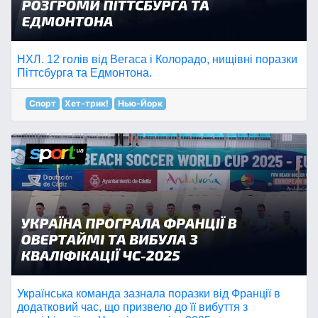
НХЛ. 12 голів від Вегаса і Колорадо, нищівні поразки
Піттсбурга та Едмонтона.
Спорт
Хет-трик!
Нью-Йорк
Українська команда зазнала поразки від Франції в
додатковий час, що призвело до її вибуття з