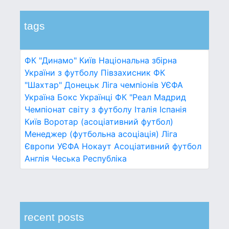
tags
ФК "Динамо" Київ
Національна збірна
України з футболу
Півзахисник
ФК
"Шахтар" Донецьк
Ліга чемпіонів УЄФА
Україна
Бокс
Українці
ФК "Реал Мадрид
Чемпіонат світу з футболу
Італія
Іспанія
Київ
Воротар (асоціативний футбол)
Менеджер (футбольна асоціація)
Ліга
Європи УЄФА
Нокаут
Асоціативний футбол
Англія
Чеська Республіка
recent posts