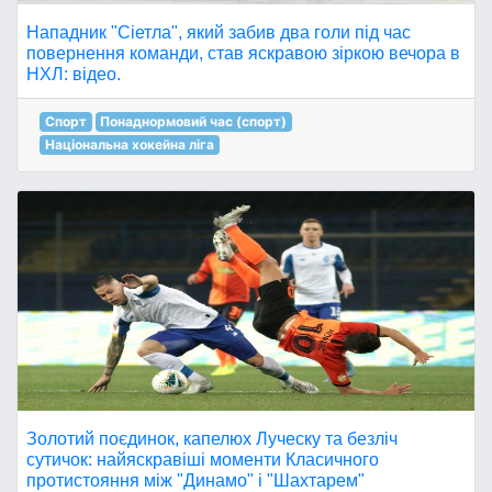
Нападник "Сіетла", який забив два голи під час
повернення команди, став яскравою зіркою вечора в
НХЛ: відео.
Спорт
Понаднормовий час (спорт)
Національна хокейна ліга
Золотий поєдинок, капелюх Луческу та безліч
сутичок: найяскравіші моменти Класичного
протистояння між "Динамо" і "Шахтарем"