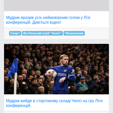
Мудрик вразив усіх неймовірним голом у Лізі
конференцій. Дивіться відео!
Спорт
Футбольний клуб "Челсі".
Півзахисник
Мудрик вийде в стартовому складі Челсі на гру Ліги
конференцій.