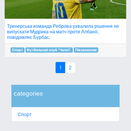
Тренерська команда Реброва ухвалила рішення не
випускати Мудрика на матч проти Албанії,
повідомляє Бурбас.
Спорт
Футбольний клуб "Челсі".
Півзахисник
1
2
categories
Спорт