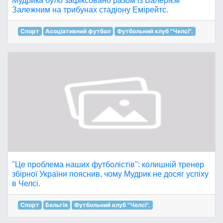
Мудрика було зафіксовано разом із Валерієм
Залежним на трибунах стадіону Емірейтс.
Спорт
Асоціативний футбол
Футбольний клуб "Челсі".
"Це проблема наших футболістів": колишній тренер
збірної України пояснив, чому Мудрик не досяг успіху
в Челсі.
Спорт
Бельгія
Футбольний клуб "Челсі".