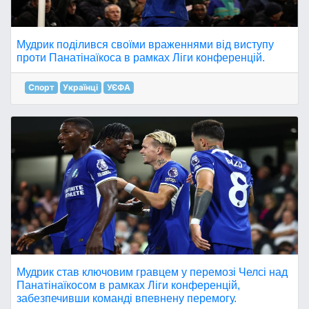
Мудрик поділився своїми враженнями від виступу
проти Панатінаїкоса в рамках Ліги конференцій.
Спорт
Українці
УЄФА
Мудрик став ключовим гравцем у перемозі Челсі над
Панатінаїкосом в рамках Ліги конференцій,
забезпечивши команді впевнену перемогу.