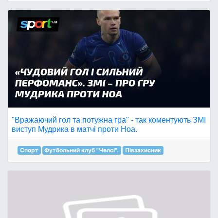
"Вражаючий гол та потужна гра" - так коментують ЗМІ
виступ Мудрика в матчі проти Ноа.
Спорт
Футбольний клуб "Челсі".
Півзахисник