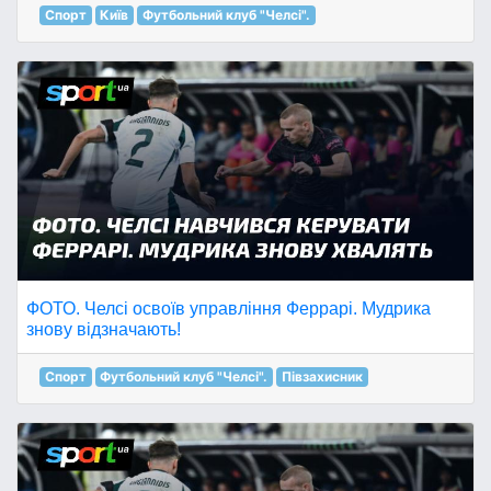
Спорт
Київ
Футбольний клуб "Челсі".
ФОТО. Челсі освоїв управління Феррарі. Мудрика
знову відзначають!
Спорт
Футбольний клуб "Челсі".
Півзахисник