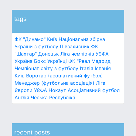
tags
ФК "Динамо" Київ
Національна збірна
України з футболу
Півзахисник
ФК
"Шахтар" Донецьк
Ліга чемпіонів УЄФА
Україна
Бокс
Українці
ФК "Реал Мадрид
Чемпіонат світу з футболу
Італія
Іспанія
Київ
Воротар (асоціативний футбол)
Менеджер (футбольна асоціація)
Ліга
Європи УЄФА
Нокаут
Асоціативний футбол
Англія
Чеська Республіка
recent posts