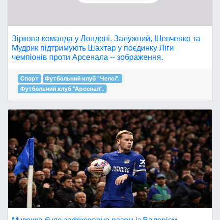
Зіркова команда у Лондоні. Залужний, Шевченко та
Мудрик підтримують Шахтар у поєдинку Ліги
чемпіонів проти Арсенала -- зображення.
Спорт
Футбольний клуб "Челсі".
Футбольний клуб "Арсенал".