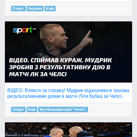
Спорт
Україна
Київ
ВІДЕО. Взявся за справу! Мудрик відзначився трьома
результативними діями в матчі Ліги Кубка за Челсі.
Спорт
Київ
Футбольний клуб "Челсі".