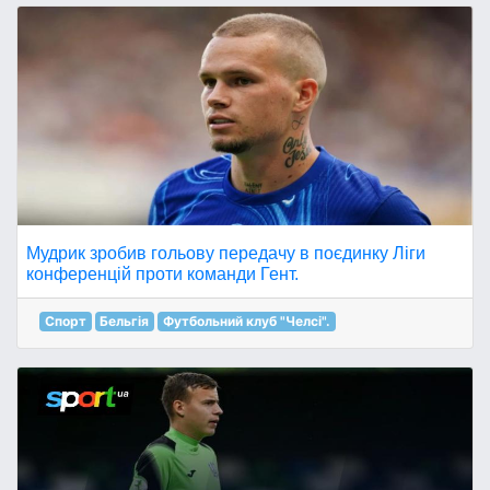
Мудрик зробив гольову передачу в поєдинку Ліги
конференцій проти команди Гент.
Спорт
Бельгія
Футбольний клуб "Челсі".