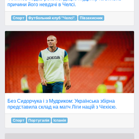
причини його невдачі в Челсі.
Спорт
Футбольний клуб "Челсі".
Півзахисник
Без Сидорчука і з Мудриком: Українська збірна
представила склад на матч Ліги націй з Чехією.
Спорт
Португалія
Іспанія