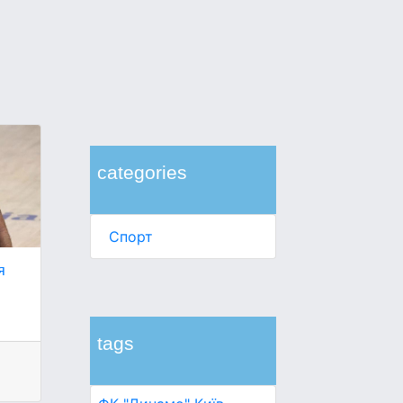
categories
Спорт
я
я
tags