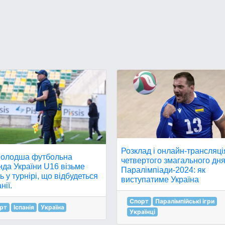
Розклад і онлайн-трансляці
олодша футбольна
четвертого змагального дн
да України U16 візьме
Паралімпіади-2024: як
ь у турнірі, що відбудеться
виступатиме Україна
нії.
Спорт
Паралімпійські ігри
рт
Іспанія
Україна
Українці