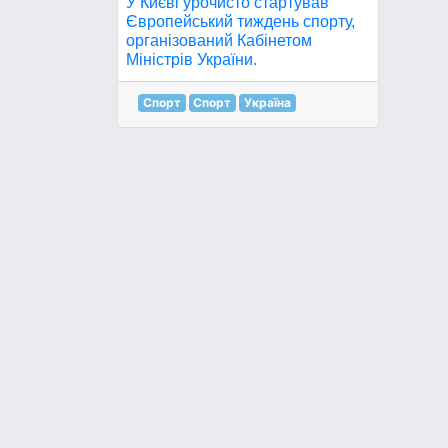
У Києві урочисто стартував
Європейський тиждень спорту,
організований Кабінетом
Міністрів України.
Спорт
Спорт
Україна