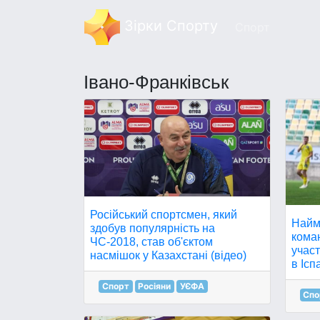
Зірки Спорту
Спорт
Івано-Франківськ
Російський спортсмен, який
Найм
здобув популярність на
коман
ЧС-2018, став об'єктом
участ
насмішок у Казахстані (відео)
в Іспа
Спорт
Росіяни
УЄФА
Спо