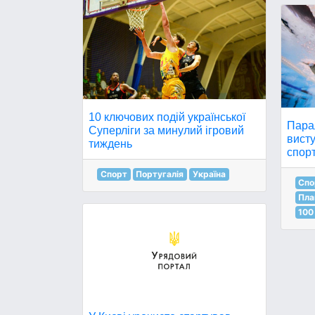
10 ключових подій української
Пара
Суперліги за минулий ігровий
висту
тиждень
спорт
Спорт
Португалія
Україна
Спо
Пла
100