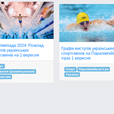
лімпіада 2024: Розклад
Графік виступів українськи
пів українських
спортсменів на Паралімпій
сменів на 1 вересня
іграх 1 вересня
рт
Спорт
Паралімпійські ігри
вання (розмежування)
Українці
 метрів