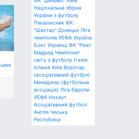
ФК "Динамо" Київ
Національна збірна
України з футболу
Півзахисник
ФК
"Шахтар" Донецьк
Ліга
чемпіонів УЄФА
Україна
Бокс
Українці
ФК "Реал
Мадрид
Чемпіонат
х
світу з футболу
Італія
ських
Іспанія
Київ
Воротар
(асоціативний футбол)
Менеджер (футбольна
асоціація)
Ліга Європи
УЄФА
Нокаут
Асоціативний футбол
Англія
Чеська
Республіка