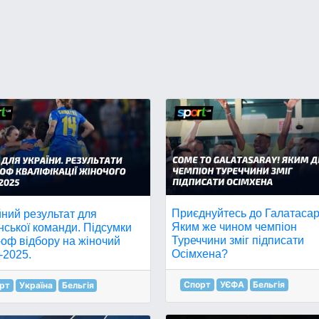
Приєднуйтесь до Галатасар
ний результат для
Яким же чином чемпіон
нської команди. Підсумки
Туреччини зміг підписати
оф відбору на жіночий
Осімхена?
-2025.
Спорт
УЄФА
Бельгія
рт
Україна
Бельгія