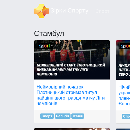
Зірки Спорту
Спорт
Стамбул
Неймовірний початок.
Нічий
Плотницький отримав титул
украї
найціннішого гравця матчу Ліги
плей-
чемпіонів.
Євро
Спорт
Бельгія
Італія
Спо