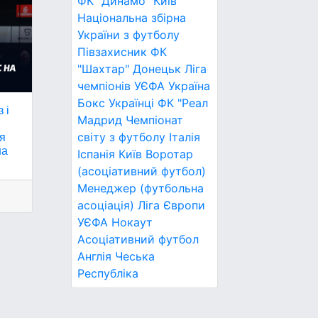
ФК "Динамо" Київ
Національна збірна
України з футболу
Півзахисник
ФК
"Шахтар" Донецьк
Ліга
чемпіонів УЄФА
Україна
Бокс
Українці
ФК "Реал
 і
Мадрид
Чемпіонат
світу з футболу
Італія
ня
на
Іспанія
Київ
Воротар
(асоціативний футбол)
Менеджер (футбольна
асоціація)
Ліга Європи
УЄФА
Нокаут
Асоціативний футбол
Англія
Чеська
Республіка