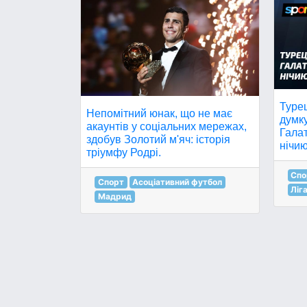
Туре
Непомітний юнак, що не має
думку
акаунтів у соціальних мережах,
Гала
здобув Золотий м'яч: історія
нічию
тріумфу Родрі.
Спо
Спорт
Асоціативний футбол
Ліг
Мадрид