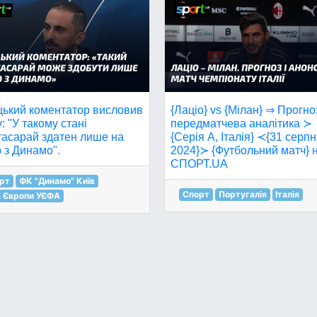
{Лаціо} vs {Мілан} ⇒ Прогноз
цький коментатор висловив
передматчева аналітика ≻
: "У такому стані
{Серія А, Італія} ≺{31 серп
тасарай здатен лише на
2024}≻ {Футбольний матч} 
 з Динамо".
СПОРТ.UA
рт
ФК "Динамо" Київ
Спорт
Португалія
Італія
а Європи УЄФА