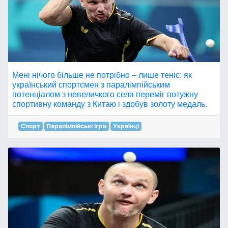
Мені нічого більше не потрібно – лише теніс: як
український спортсмен з паралімпійським
потенціалом з невеличкого села переміг потужну
спортивну команду з Китаю і здобув золоту медаль.
Спорт
Паралімпійські ігри
Українці