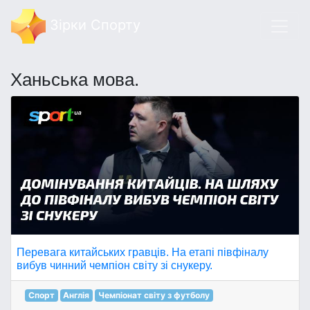
Зірки Спорту
Ханьська мова.
Перевага китайських гравців. На етапі півфіналу
вибув чинний чемпіон світу зі снукеру.
Спорт
Англія
Чемпіонат світу з футболу