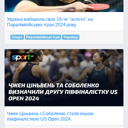
Україна виборола своє 18-те "золото" на
Паралімпійських іграх 2024 року.
Спорт
Паралімпійські ігри
Українці
Чжен Ціньвень і Соболенко стали іншою
півфіналісткою US Open 2024.