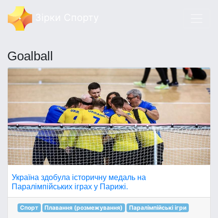
Зірки Спорту
Goalball
Україна здобула історичну медаль на
Паралімпійських іграх у Парижі.
Спорт
Плавання (розмежування)
Паралімпійські ігри