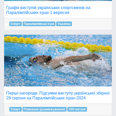
Графік виступів українських спортсменів на
Паралімпійських іграх 1 вересня
Спорт
Паралімпійські ігри
Українці
Перші нагороди. Підсумки виступу української збірної
29 серпня на Паралімпійських іграх-2024
Спорт
Плавання (розмежування)
100 метрів