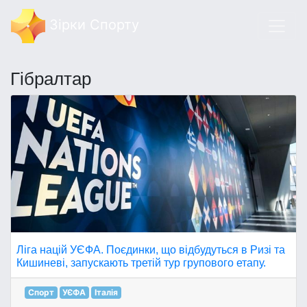
Зірки Спорту
Гібралтар
Ліга націй УЄФА. Поєдинки, що відбудуться в Ризі та
Кишиневі, запускають третій тур групового етапу.
Спорт
УЄФА
Італія