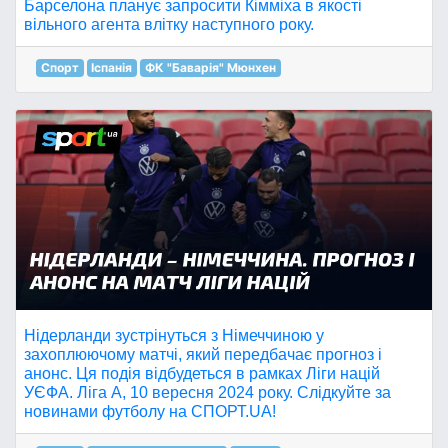
Барселона планує запросити Кімміха в якості
вільного агента влітку наступного року.
Спорт
Іспанія
ФК "Баварія" Мюнхен
Нідерланди зустрінуться з Німеччиною у
захоплюючому матчі, який передбачає прогноз і
анонс. Ця подія відбудеться в рамках Ліги націй
УЄФА. Ліга A, 10 вересня 2024 року. Слідкуйте за
новинами футболу на СПОРТ.UA!