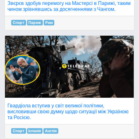
Звєрєв здобув перемогу на Мастерсі в Парижі, таким
чином зрівнявшись за досягненнями з Чангом.
Спорт
Париж
Рим
Гвардіола вступив у світ великої політики,
висловивши свою думку щодо ситуації між Україною
та Росією.
Спорт
Іспанія
Англія