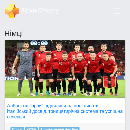
Зірки Спорту
Німці
Албанські "орли" піднялися на нові висоти:
італійський досвід, тридцятирічна система та успішна
селекція.
Спорт
УЄФА
Асоціативний футбол