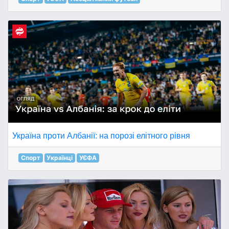
Україна проти Албанії: на порозі елітного рівня
Спорт
Українці
УЄФА