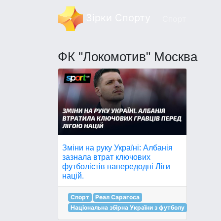
Зірки Спорту
Спорт
ФК "Локомотив" Москва
Зміни на руку Україні: Албанія
зазнала втрат ключових
футболістів напередодні Ліги
націй.
Спорт
Реал Сарагоса
Національна збірна України з футболу