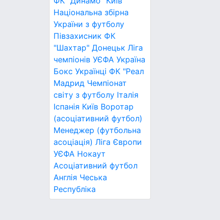
ФК "Динамо" Київ
Національна збірна
України з футболу
Півзахисник
ФК
"Шахтар" Донецьк
Ліга
чемпіонів УЄФА
Україна
Бокс
Українці
ФК "Реал
Мадрид
Чемпіонат
світу з футболу
Італія
Іспанія
Київ
Воротар
(асоціативний футбол)
Менеджер (футбольна
асоціація)
Ліга Європи
УЄФА
Нокаут
Асоціативний футбол
Англія
Чеська
Республіка