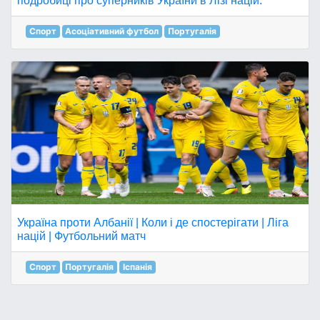
подробиці про суперників України в Лізі націй.
Спорт
Асоціативний футбол
Португалія
Україна проти Албанії | Коли і де спостерігати | Ліга
націй | Футбольний матч
Спорт
Португалія
Іспанія