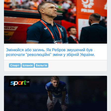
Змінюйся або загинь. Як Ребров змушений був
розпочати "революційні" зміни у збірній України.
Спорт
Іспанія
Бельгія