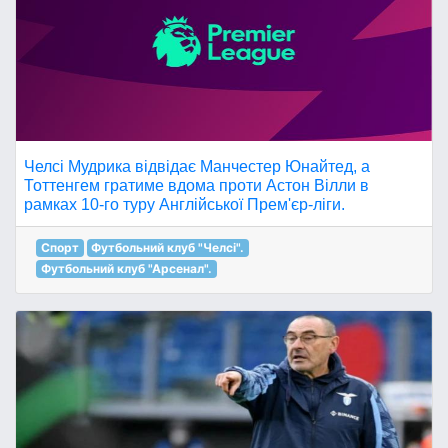
Челсі Мудрика відвідає Манчестер Юнайтед, а
Тоттенгем гратиме вдома проти Астон Вілли в
рамках 10-го туру Англійської Прем'єр-ліги.
Спорт
Футбольний клуб "Челсі".
Футбольний клуб "Арсенал".