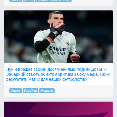
Лунін вражає своїми досягненнями, тоді як Довбик і
Забарний стають об'єктом критики з боку медіа. Які ж
результати матчу для наших футболістів?
Спорт
Українці
Мадрид