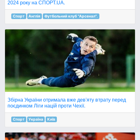
2024 року на СПОРТ.UA.
Спорт
Англія
Футбольний клуб "Арсенал".
Збірна України отримала вже дев'яту втрату перед
поєдинком Ліги націй проти Чехії.
Спорт
Україна
Київ