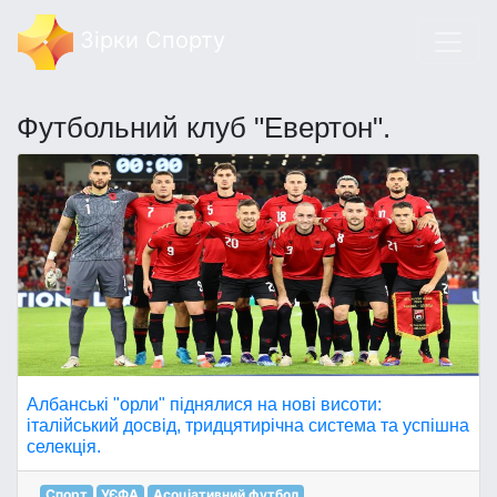
Зірки Спорту
Футбольний клуб "Евертон".
Албанські "орли" піднялися на нові висоти:
італійський досвід, тридцятирічна система та успішна
селекція.
Спорт
УЄФА
Асоціативний футбол