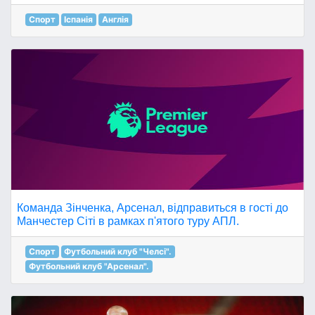
Спорт
Іспанія
Англія
Команда Зінченка, Арсенал, відправиться в гості до
Манчестер Сіті в рамках п'ятого туру АПЛ.
Спорт
Футбольний клуб "Челсі".
Футбольний клуб "Арсенал".