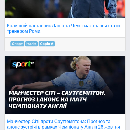
Колишній наставник Лаціо та Челсі має шанси стати
тренером Роми.
Спорт
Італія
Серія A
Манчестер Сіті проти Саутгемптона: Прогноз та
анонс зустрічі в рамках Чемпіонату Англії 26 жовтня