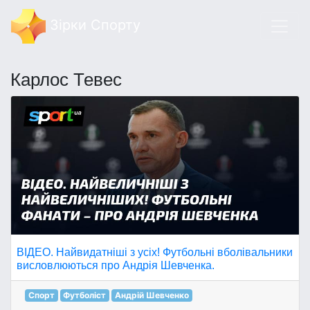
Зірки Спорту
Карлос Тевес
ВІДЕО. Найвидатніші з усіх! Футбольні вболівальники
висловлюються про Андрія Шевченка.
Спорт
Футболіст
Андрій Шевченко