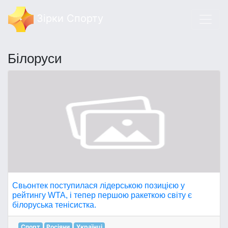
Зірки Спорту
Білоруси
Свьонтек поступилася лідерською позицією у
рейтингу WTA, і тепер першою ракеткою світу є
білоруська тенісистка.
Спорт
Росіяни
Українці