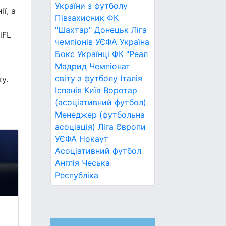
України з футболу
ї, а
Півзахисник
ФК
"Шахтар" Донецьк
Ліга
iFL
чемпіонів УЄФА
Україна
Бокс
Українці
ФК "Реал
Мадрид
Чемпіонат
світу з футболу
Італія
у.
Іспанія
Київ
Воротар
(асоціативний футбол)
Менеджер (футбольна
асоціація)
Ліга Європи
УЄФА
Нокаут
Асоціативний футбол
Англія
Чеська
Республіка
"