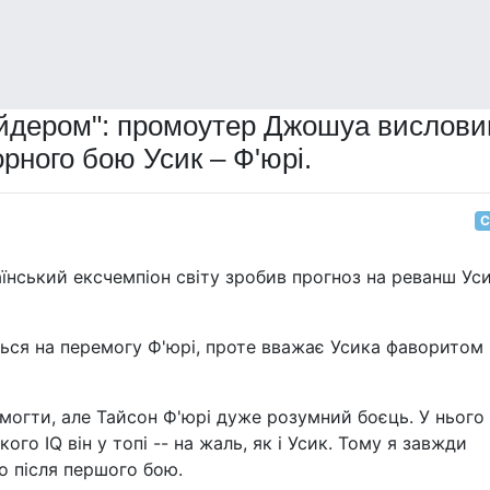
сайдером": промоутер Джошуа вислови
орного бою Усик – Ф'юрі.
С
аїнський ексчемпіон світу зробив прогноз на реванш Уси
ться на перемогу Ф'юрі, проте вважає Усика фаворитом
емогти, але Тайсон Ф'юрі дуже розумний боєць. У нього
ого IQ він у топі -- на жаль, як і Усик. Тому я завжди
о після першого бою.