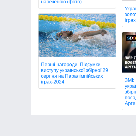
нареченою (фото)
Укра
золо
іграх
Перші нагороди. Підсумки
виступу української збірної 29
серпня на Паралімпійських
ЗМІ:
іграх-2024
укра
збір
поса
Арге