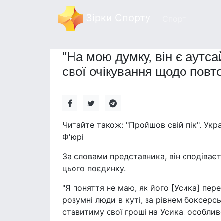
Зірки Спорту
Спорт
"На мою думку, він є аут
свої очікування щодо повт
Читайте також: "Пройшов свій пік". Укр
Ф'юрі
За словами представника, він сподіває
цього поєдинку.
"Я поняття не маю, як його [Усика] пер
розумні люди в куті, за рівнем боксерськ
ставитиму свої гроші на Усика, особлив