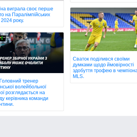
їна виграла своє перше
то на Паралімпійських
 2024 року.
Сваток поділився своїми
думками щодо ймовірності
здобуття трофею в чемпіона
MLS.
 Головний тренер
їнської волейбольної
ної розглядається на
ду керівника команди
нтини.