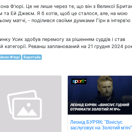
на Ф'юрі. Це не лише через те, що він з Великої Британі
 та Ей Джеєм. Я б хотів, щоб це сталося, але, на мою
ьому матчі, - поділився своїми думками Гірн в інтерв'ю 
нку Усик здобув перемогу за рішенням суддів і став
 категорії. Реванш запланований на 21 грудня 2024 рок
айсон Ф'юрі
Боротьба
Леонід БУРЯК: "Вінісіус
заслуговує на Золотий м'яч