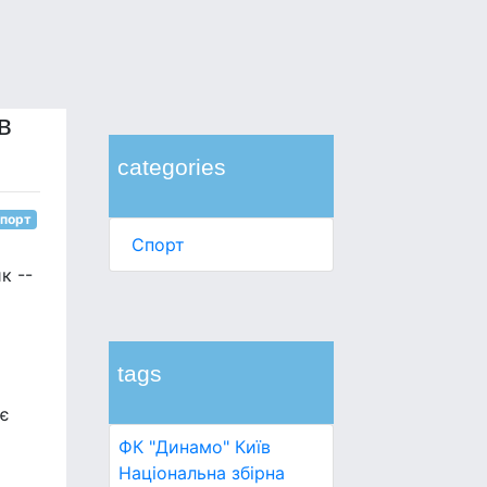
в
categories
порт
Спорт
к --
tags
 є
ФК "Динамо" Київ
Національна збірна