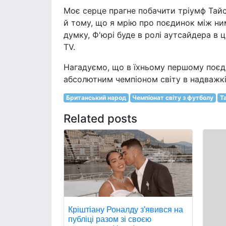
Моє серце прагне побачити тріумф Тайсо
й тому, що я мрію про поєдинок між ним
думку, Ф'юрі буде в ролі аутсайдера в ц
TV.
Нагадуємо, що в їхньому першому поєди
абсолютним чемпіоном світу в надважкій
Британський народ
Чемпіонат світу з футболу
Т
Related posts
Кріштіану Роналду з'явився на
публіці разом зі своєю