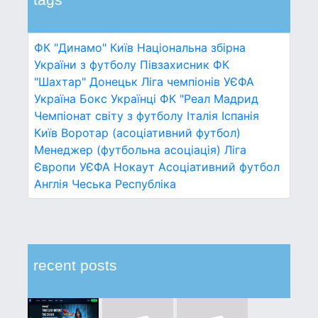
ФК "Динамо" Київ
Національна збірна
України з футболу
Півзахисник
ФК
"Шахтар" Донецьк
Ліга чемпіонів УЄФА
Україна
Бокс
Українці
ФК "Реал Мадрид
Чемпіонат світу з футболу
Італія
Іспанія
Київ
Воротар (асоціативний футбол)
Менеджер (футбольна асоціація)
Ліга
Європи УЄФА
Нокаут
Асоціативний футбол
Англія
Чеська Республіка
recent posts