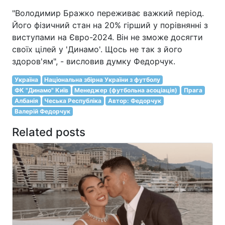
"Володимир Бражко переживає важкий період.
Його фізичний стан на 20% гірший у порівнянні з
виступами на Євро-2024. Він не зможе досягти
своїх цілей у 'Динамо'. Щось не так з його
здоров'ям", - висловив думку Федорчук.
Україна
Національна збірна України з футболу
ФК "Динамо" Київ
Менеджер (футбольна асоціація)
Прага
Албанія
Чеська Республіка
Автор: Федорчук
Валерій Федорчук
Related posts