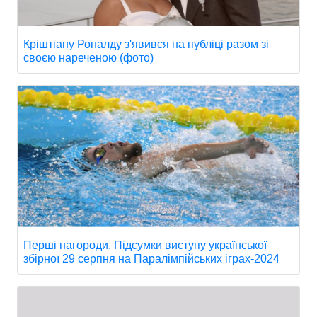
Кріштіану Роналду з'явився на публіці разом зі
своєю нареченою (фото)
Перші нагороди. Підсумки виступу української
збірної 29 серпня на Паралімпійських іграх-2024