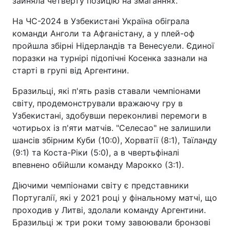
зайняла четверту позицію на змаганнях.
На ЧС-2024 в Узбекистані Україна обіграла
команди Анголи та Афганістану, а у плей-оф
пройшла збірні Нідерландів та Венесуели. Єдиної
поразки на турнірі підопічні Косенка зазнали на
старті в групі від Аргентини.
Бразильці, які п'ять разів ставали чемпіонами
світу, продемонстрували вражаючу гру в
Узбекистані, здобувши переконливі перемоги в
чотирьох із п'яти матчів. "Селесао" не залишили
шансів збірним Куби (10:0), Хорватії (8:1), Таїланду
(9:1) та Коста-Ріки (5:0), а в чвертьфіналі
впевнено обійшли команду Марокко (3:1).
Діючими чемпіонами світу є представники
Португалії, які у 2021 році у фінальному матчі, що
проходив у Литві, здолали команду Аргентини.
Бразильці ж три роки тому завоювали бронзові