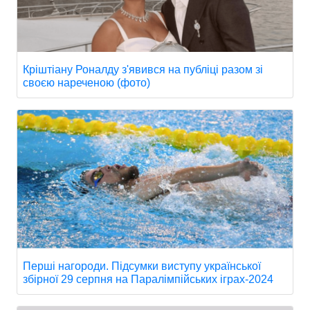
Кріштіану Роналду з'явився на публіці разом зі
своєю нареченою (фото)
Перші нагороди. Підсумки виступу української
збірної 29 серпня на Паралімпійських іграх-2024