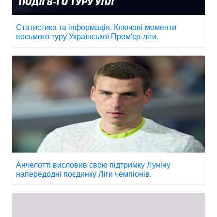
Статистика та інформація. Ключові моменти
восьмого туру Української Прем'єр-ліги.
Анчелотті висловив свою підтримку Луніну
напередодні поєдинку Ліги чемпіонів.