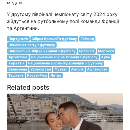
медалі.
У другому півфіналі чемпіонату світу 2024 року
зійдуться на футбольному полі команди Франції
та Аргентини.
Португалія
Збірна Бразилії з футболу
Таїланд
Чемпіонат світу з футболу
Національна збірна України з футболу
Бразилія
Марокко
Аргентина
Національна збірна Франції з футболу
Куба
Хорватія
Національна збірна Нідерландів з футболу
Венесуела
Узбекистан
Футзал
Ангола
Афганістан
Ташкент
Коста-Ріка
Литва
Related posts