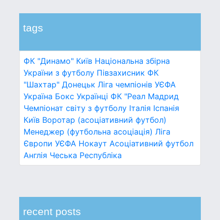
tags
ФК "Динамо" Київ
Національна збірна
України з футболу
Півзахисник
ФК
"Шахтар" Донецьк
Ліга чемпіонів УЄФА
Україна
Бокс
Українці
ФК "Реал Мадрид
Чемпіонат світу з футболу
Італія
Іспанія
Київ
Воротар (асоціативний футбол)
Менеджер (футбольна асоціація)
Ліга
Європи УЄФА
Нокаут
Асоціативний футбол
Англія
Чеська Республіка
recent posts