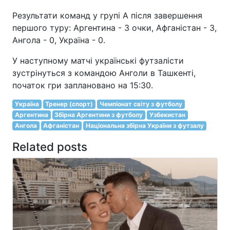
Результати команд у групі А після завершення
першого туру: Аргентина - 3 очки, Афганістан - 3,
Ангола - 0, Україна - 0.
У наступному матчі українські футзалісти
зустрінуться з командою Анголи в Ташкенті,
початок гри заплановано на 15:30.
Україна
Тренер (спорт)
Чемпіонат світу з футболу
Аргентина
Збірна Аргентини з футболу
Узбекистан
Ангола
Афганістан
Національна збірна України з футзалу
Related posts