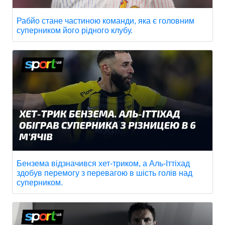
Рабйо стане частиною команди, яка є головним
суперником його рідного клубу.
Бензема відзначився хет-триком, а Аль-Іттіхад
здобув перемогу з перевагою в шість голів над
суперником.