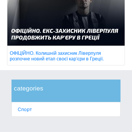
ОФІЦІЙНО. Колишній захисник Ліверпуля
розпочне новий етап своєї кар'єри в Греції.
categories
Спорт