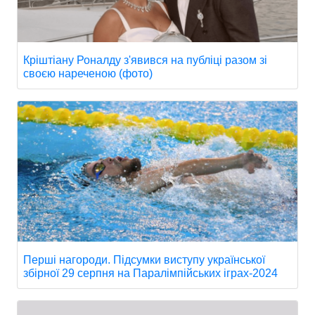
Кріштіану Роналду з'явився на публіці разом зі
своєю нареченою (фото)
Перші нагороди. Підсумки виступу української
збірної 29 серпня на Паралімпійських іграх-2024