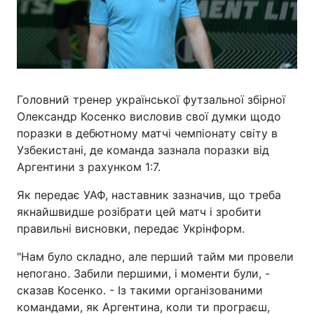
Головний тренер української футзальної збірної
Олександр Косенко висловив свої думки щодо
поразки в дебютному матчі чемпіонату світу в
Узбекистані, де команда зазнала поразки від
Аргентини з рахунком 1:7.
Як передає УАФ, наставник зазначив, що треба
якнайшвидше розібрати цей матч і зробити
правильні висновки, передає Укрінформ.
"Нам було складно, але перший тайм ми провели
непогано. Забили першими, і моменти були, -
сказав Косенко. - Із такими організованими
командами, як Аргентина, коли ти програєш,