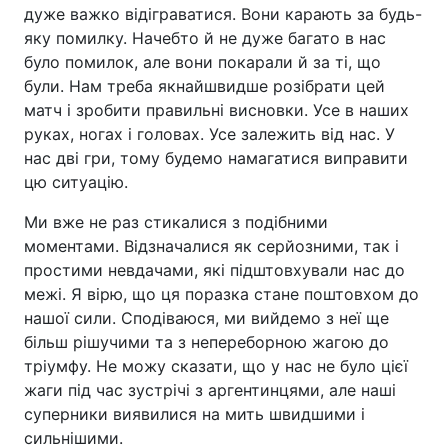
дуже важко відіграватися. Вони карають за будь-
яку помилку. Начебто й не дуже багато в нас
було помилок, але вони покарали й за ті, що
були. Нам треба якнайшвидше розібрати цей
матч і зробити правильні висновки. Усе в наших
руках, ногах і головах. Усе залежить від нас. У
нас дві гри, тому будемо намагатися виправити
цю ситуацію.
Ми вже не раз стикалися з подібними
моментами. Відзначалися як серйозними, так і
простими невдачами, які підштовхували нас до
межі. Я вірю, що ця поразка стане поштовхом до
нашої сили. Сподіваюся, ми вийдемо з неї ще
більш рішучими та з непереборною жагою до
тріумфу. Не можу сказати, що у нас не було цієї
жаги під час зустрічі з аргентинцями, але наші
суперники виявилися на мить швидшими і
сильнішими.