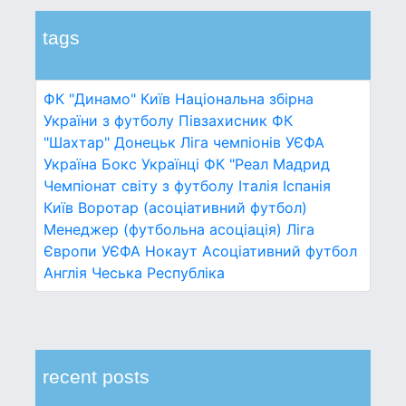
tags
ФК "Динамо" Київ
Національна збірна
України з футболу
Півзахисник
ФК
"Шахтар" Донецьк
Ліга чемпіонів УЄФА
Україна
Бокс
Українці
ФК "Реал Мадрид
Чемпіонат світу з футболу
Італія
Іспанія
Київ
Воротар (асоціативний футбол)
Менеджер (футбольна асоціація)
Ліга
Європи УЄФА
Нокаут
Асоціативний футбол
Англія
Чеська Республіка
recent posts