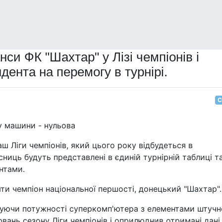
си ФК "Шахтар" у Лізі чемпіонів і
дента на перемогу в турнірі.
С
ку машини - нульова
 Ліги чемпіонів, який цього року відбудеться в
ниць будуть представлені в єдиній турнірній таблиці т
ентами.
ляти чемпіон національної першості, донецький "Шахтар".
уючи потужності суперкомп'ютера з елементами штучн
ювань сезону Ліги чемпіонів і оприлюднив отримані дані.