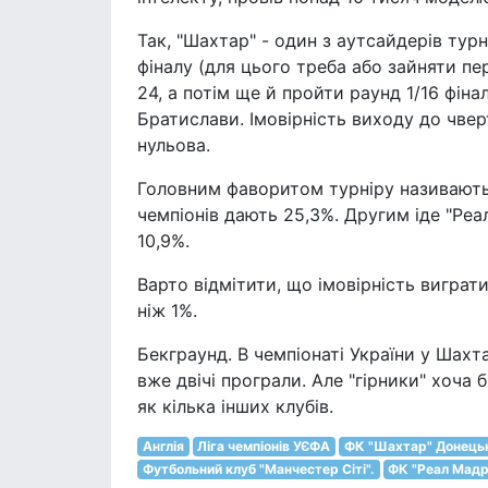
Так, "Шахтар" - один з аутсайдерів тур
фіналу (для цього треба або зайняти пер
24, а потім ще й пройти раунд 1/16 фін
Братислави. Імовірність виходу до чверт
нульова.
Головним фаворитом турніру називають а
чемпіонів дають 25,3%. Другим іде "Реал
10,9%.
Варто відмітити, що імовірність виграт
ніж 1%.
Бекграунд. В чемпіонаті України у Шахта
вже двічі програли. Але "гірники" хоча 
як кілька інших клубів.
Англія
Ліга чемпіонів УЄФА
ФК "Шахтар" Донець
Футбольний клуб "Манчестер Сіті".
ФК "Реал Мад