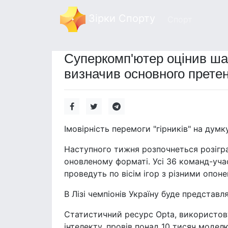
Зірки Спорту
Спорт
Суперкомп'ютер оцінив шан
визначив основного претен
Імовірність перемоги "гірників" на дум
Наступного тижня розпочнеться розіграш
оновленому форматі. Усі 36 команд-учас
проведуть по вісім ігор з різними опон
В Лізі чемпіонів Україну буде представ
Статистичний ресурс Opta, використов
інтелекту, провів понад 10 тисяч модел