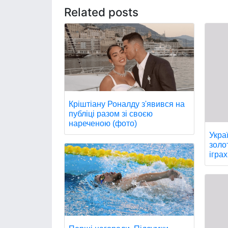
Related posts
Кріштіану Роналду з'явився на
публіці разом зі своєю
нареченою (фото)
Укра
золо
іграх