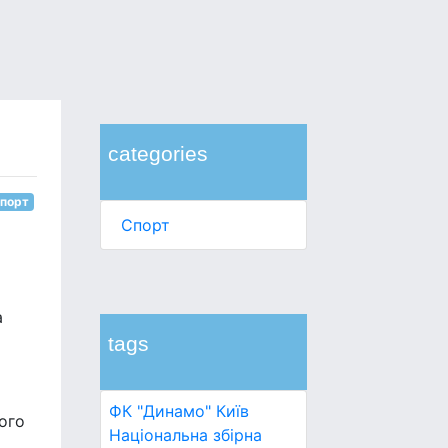
categories
порт
Спорт
а
tags
ФК "Динамо" Київ
ого
Національна збірна