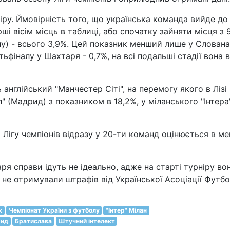
ніру. Ймовірність того, що українська команда вийде до 
ші вісім місць в таблиці, або спочатку зайняти місця з 
алу) - всього 3,9%. Цей показник менший лише у Слована
ьфіналу у Шахтаря - 0,7%, на всі подальші стадії вона 
нглійський "Манчестер Сіті", на перемогу якого в Лізі
" (Мадрид) з показником в 18,2%, у міланського "Інтера"
и Лігу чемпіонів відразу у 20-ти команд оцінюється в м
ря справи ідуть не ідеально, адже на старті турніру во
б не отримували штрафів від Української Асоціації Футбо
к
Чемпіонат України з футболу
"Інтер" Мілан
рид
Братислава
Штучний інтелект