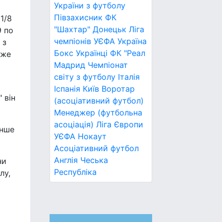
України з футболу
Півзахисник
ФК
1/8
"Шахтар" Донецьк
Ліга
9 по
чемпіонів УЄФА
Україна
 з
Бокс
Українці
ФК "Реал
вже
Мадрид
Чемпіонат
світу з футболу
Італія
Іспанія
Київ
Воротар
 він
(асоціативний футбол)
Менеджер (футбольна
асоціація)
Ліга Європи
енше
УЄФА
Нокаут
Асоціативний футбол
Англія
Чеська
ни
Республіка
лу,